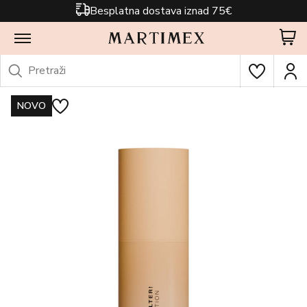
Besplatna dostava iznad 75€
NOVO