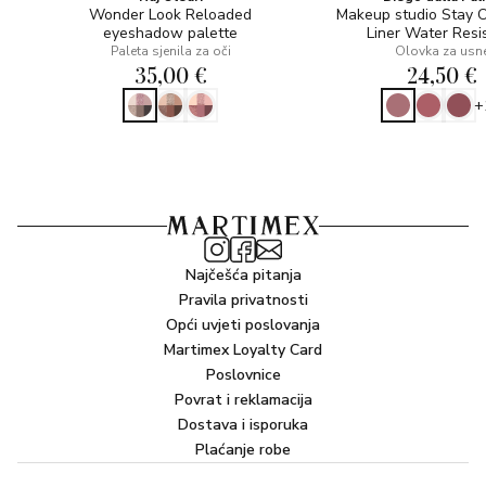
Wonder Look Reloaded
Makeup studio Stay 
eyeshadow palette
Liner Water Resi
Paleta sjenila za oči
Olovka za usn
35,00 €
24,50 €
+
Najčešća pitanja
Pravila privatnosti
Opći uvjeti poslovanja
Martimex Loyalty Card
Poslovnice
Povrat i reklamacija
Dostava i isporuka
Plaćanje robe