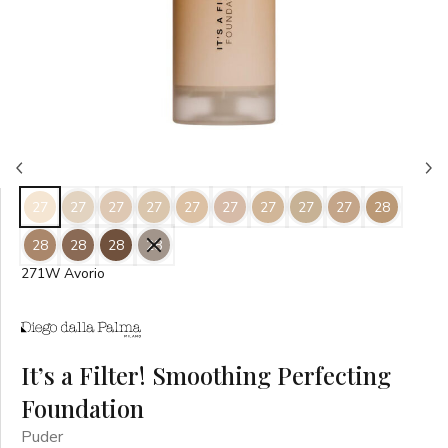
27
27
27
27
27
27
27
27
27
28
28
28
28
28
271W Avorio
It’s a Filter! Smoothing Perfecting
Foundation
Puder