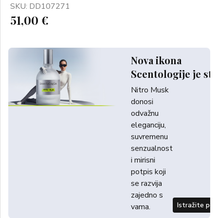
SKU: DD107271
51,00 €
Nova ikona
Scentologije je sti
Nitro Musk
donosi
odvažnu
eleganciju,
suvremenu
senzualnost
i mirisni
potpis koji
se razvija
zajedno s
Istražite po
vama.