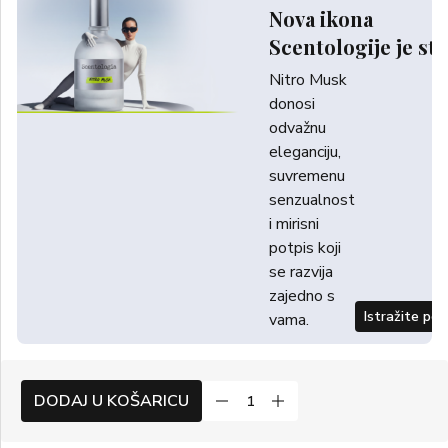
Nova ikona
Scentologije je sti
Nitro Musk
donosi
odvažnu
eleganciju,
suvremenu
senzualnost
i mirisni
potpis koji
se razvija
zajedno s
Istražite po
vama.
DODAJ U KOŠARICU