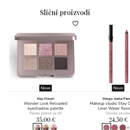
Slični proizvodi
Novo
Novo
Naj Oleari
Diego dalla Pa
Wonder Look Reloaded
Makeup studio Stay 
eyeshadow palette
Liner Water Resi
Paleta sjenila za oči
Olovka za usn
35,00 €
24,50 €
+