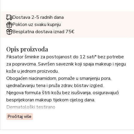
Dostava 2-5 radnih dana
Poklon uz svaku kupnju
Besplatna dostava iznad 75€
Opis proizvoda
Fiksator šminke za postojanost do 12 sati* bez potrebe
za popravcima. Savršen saveznik koji spaja makeup i njegu
kože u jednom proizvodu.
Obogaćen niacinamidom, pomaže u smanjenju pora,
ujednačavanju tena i pruža zdrav, blistav izgled.
Njegova formula štiti kožu bez isušivanja, osiguravajući
besprijekoran makeup tijekom cijelog dana.
Dermatološki testirano
Pročitaj više