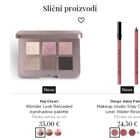
Slični proizvodi
Novo
Novo
Naj Oleari
Diego dalla Pa
Wonder Look Reloaded
Makeup studio Stay 
eyeshadow palette
Liner Water Resi
Paleta sjenila za oči
Olovka za usn
35,00 €
24,50 €
+