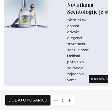
Nova ikona
Scentologije je sti
Nitro Musk
donosi
odvažnu
eleganciju,
suvremenu
senzualnost
i mirisni
potpis koji
se razvija
zajedno s
Istražite po
vama.
DODAJ U KOŠARICU