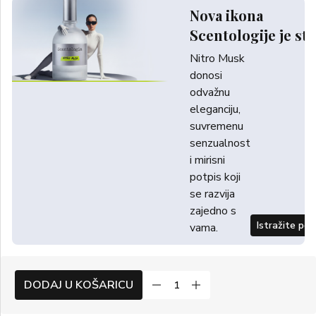
Nova ikona
Scentologije je sti
Nitro Musk
donosi
odvažnu
eleganciju,
suvremenu
senzualnost
i mirisni
potpis koji
se razvija
zajedno s
Istražite po
vama.
DODAJ U KOŠARICU