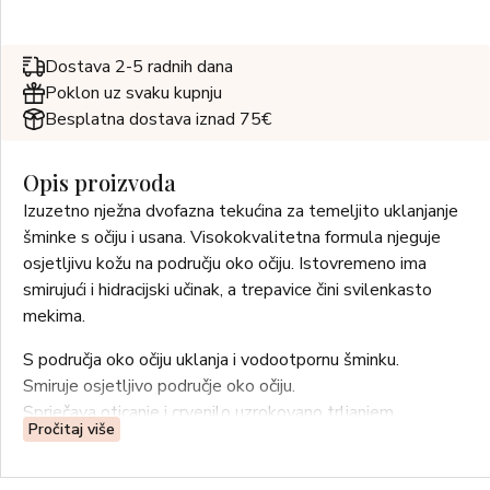
Dostava 2-5 radnih dana
Poklon uz svaku kupnju
Besplatna dostava iznad 75€
Opis proizvoda
Izuzetno nježna dvofazna tekućina za temeljito uklanjanje
šminke s očiju i usana. Visokokvalitetna formula njeguje
osjetljivu kožu na području oko očiju. Istovremeno ima
smirujući i hidracijski učinak, a trepavice čini svilenkasto
mekima.
S područja oko očiju uklanja i vodootpornu šminku.
Smiruje osjetljivo područje oko očiju.
Sprječava oticanje i crvenilo uzrokovano trljanjem.
Pročitaj više
Pogodan i za osobe koje nose kontaktne leće.
Brzo, nježno i temeljito uklanjanja tvrdokornu šminku s