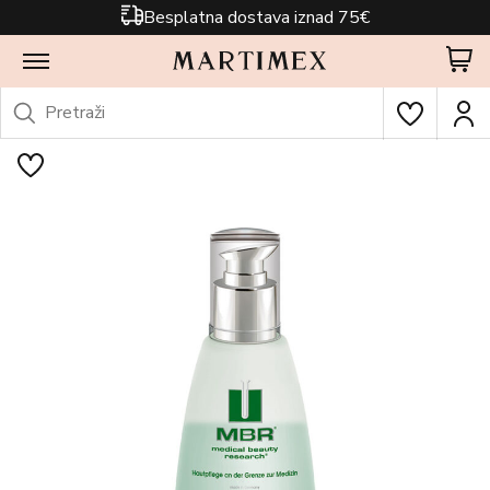
Besplatna dostava iznad 75€