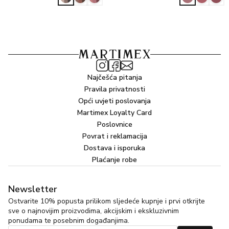
GLUCOSIDE, PANTHENOL, TETRASODIUM
GLUTAMATE DIACETATE,
SODIUM COCOYL GLUTAMATE, MARIS SAL (SEA
SALT), INOSITOL, BETAINE, ALLANTOIN, SODIUM
CHLORIDE, CITRIC ACID, MAGNESIUM
CARBOXYMETHYL BETA-GLUCAN, CI 42090
(BLUE 1)
Najčešća pitanja
Pravila privatnosti
Opći uvjeti poslovanja
Martimex Loyalty Card
Poslovnice
Povrat i reklamacija
Dostava i isporuka
Plaćanje robe
Newsletter
Ostvarite 10% popusta prilikom sljedeće kupnje i prvi otkrijte
sve o najnovijim proizvodima, akcijskim i ekskluzivnim
ponudama te posebnim događanjima.