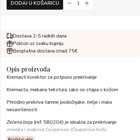
DODAJ U KOŠARICU
Dostava 2-5 radnih dana
Poklon uz svaku kupnju
Besplatna dostava iznad 75€
Opis proizvoda
Kremasti korektor za potpuno prekrivanje
Kremasta, mekana tekstura, lako se stapa s kožom
Prirodno prekriva tamne podočnjake, mrlje i male
nesavršenosti
Zelena boja
(ref. 580204) je idealna za prekrivanje
crvenila i znakova Couperose (Couperose kožu
karakterizira vidljiva prisutnost kapilara koji su obično
Pročitaj više