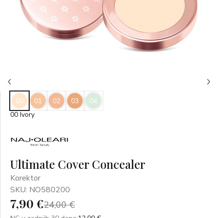
00
01
02
03
04
00 Ivory
Ultimate Cover Concealer
Korektor
SKU: NO580200
7,90 €
24,00 €