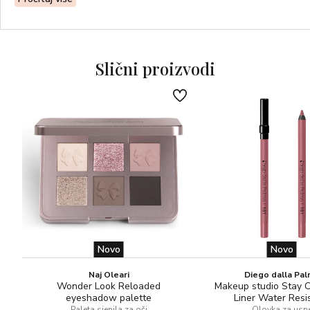
svijetlo crvene boje i javljaju se zbog slabe elastičnosti
kapilarnih zidova)
Nanijeti tapkajući prstima ili ravnim kistom
Slični proizvodi
Aktivni sastojak: DIJAMANTNE MIKROSFERE za
izglađivanje i posvjetljavanje
BEZ PARABENA!
Novo
Novo
Naj Oleari
Diego dalla Pa
Wonder Look Reloaded
Makeup studio Stay 
eyeshadow palette
Liner Water Resi
Paleta sjenila za oči
Olovka za usn