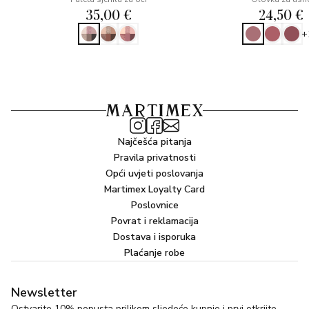
35,00 €
24,50 €
+
Najčešća pitanja
Pravila privatnosti
Opći uvjeti poslovanja
Martimex Loyalty Card
Poslovnice
Povrat i reklamacija
Dostava i isporuka
Plaćanje robe
Newsletter
Ostvarite 10% popusta prilikom sljedeće kupnje i prvi otkrijte