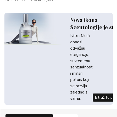
NC u zadnjih 30 dana:
12,00 €
Nova ikona
Scentologije je sti
Nitro Musk
donosi
odvažnu
eleganciju,
suvremenu
senzualnost
i mirisni
potpis koji
se razvija
zajedno s
Istražite po
vama.