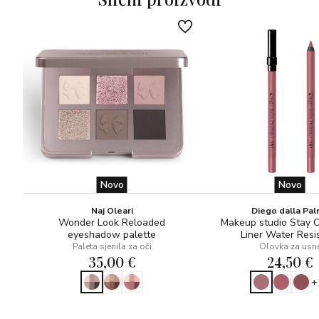
Novo
Novo
Naj Oleari
Diego dalla Pa
Wonder Look Reloaded
Makeup studio Stay 
eyeshadow palette
Liner Water Resi
Paleta sjenila za oči
Olovka za usn
35,00 €
24,50 €
+