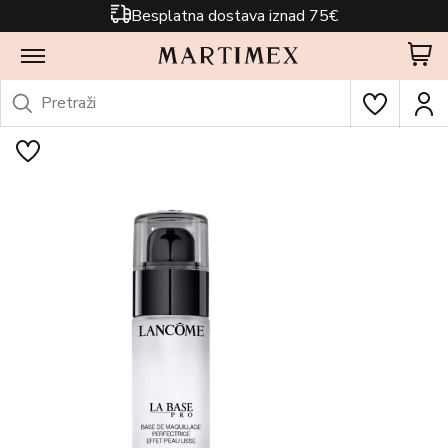
Besplatna dostava iznad 75€