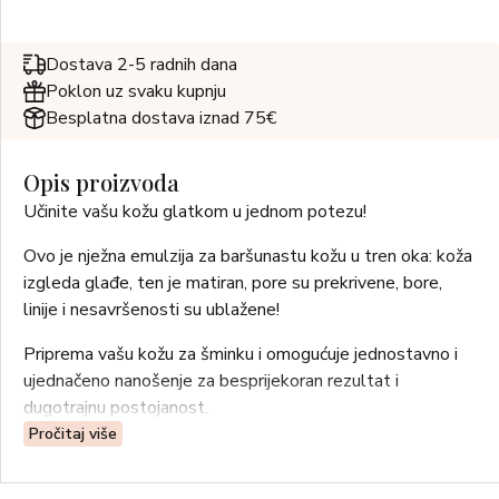
Dostava 2-5 radnih dana
Poklon uz svaku kupnju
Besplatna dostava iznad 75€
Opis proizvoda
Učinite vašu kožu glatkom u jednom potezu!
Ovo je nježna emulzija za baršunastu kožu u tren oka: koža
izgleda glađe, ten je matiran, pore su prekrivene, bore,
linije i nesavršenosti su ublažene!
Priprema vašu kožu za šminku i omogućuje jednostavno i
ujednačeno nanošenje za besprijekoran rezultat i
dugotrajnu postojanost.
Pročitaj više
Njegujuća, obnavljajuća svojstva protiv starenja arganovog
ulja ujedinjena su s tršljom za mat učinak i s korisnim