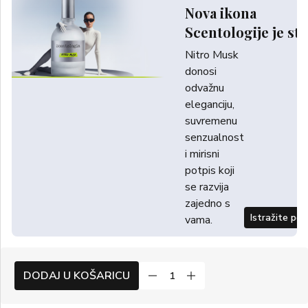
Nova ikona
Scentologije je sti
Nitro Musk
donosi
odvažnu
eleganciju,
suvremenu
senzualnost
i mirisni
potpis koji
se razvija
zajedno s
Istražite po
vama.
DODAJ U KOŠARICU