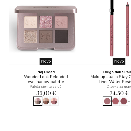
Novo
Novo
Naj Oleari
Diego dalla Pa
Wonder Look Reloaded
Makeup studio Stay 
eyeshadow palette
Liner Water Resi
Paleta sjenila za oči
Olovka za usn
35,00 €
24,50 €
+