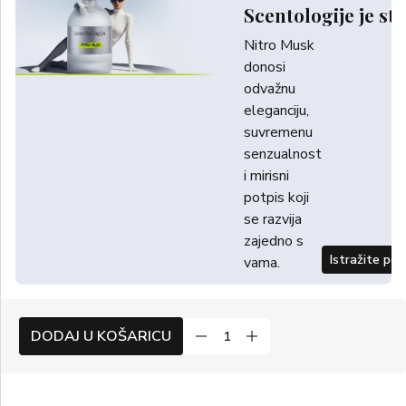
Scentologije je sti
Nitro Musk
donosi
odvažnu
eleganciju,
suvremenu
senzualnost
i mirisni
potpis koji
se razvija
zajedno s
Istražite po
vama.
DODAJ U KOŠARICU