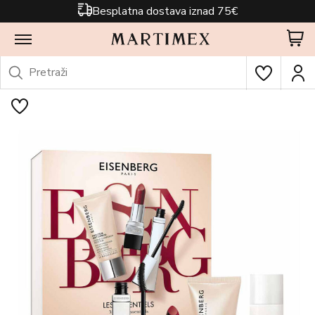
Besplatna dostava iznad 75€