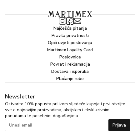
Hexyl Cinnamal.
*Proizvođač može odlučiti promijeniti sastav proizvoda.
Kompletan i aktualan popis sastojaka pročitajte na
pakiranju.
Najčešća pitanja
Pravila privatnosti
Opći uvjeti poslovanja
Martimex Loyalty Card
Poslovnice
Povrat i reklamacija
Dostava i isporuka
Plaćanje robe
Newsletter
Ostvarite 10% popusta prilikom sljedeće kupnje i prvi otkrijte
sve o najnovijim proizvodima, akcijskim i ekskluzivnim
ponudama te posebnim događanjima.
Prijava