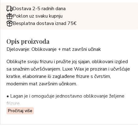
Dostava 2-5 radnih dana
Poklon uz svaku kupnju
Besplatna dostava iznad 75€
Opis proizvoda
Djelovanje: Oblikovanje + mat završni učinak
Oblikujte svoju frizuru i pružite joj sjajan, oblikovani izgled
sa snažnim učvršćivanjem. Luxe Wax je proziran i učvršćuje
kratke, elaborirane ili zaglađene frizure s čvrstim,
modernim mat završnim učinkom.
• Lagan je i omogućuje jednostavno oblikovanje željene
frizure.
• Pruža frizurama učvršćivanje i predivnu teksturu, čak i u
Pročitaj više
vrućim klimatskim uvjetima.
• Mikrokristalni vosak pomaže oblikovati kosu, zaglađuje
neukrotive vlasi i pruža sjaj.