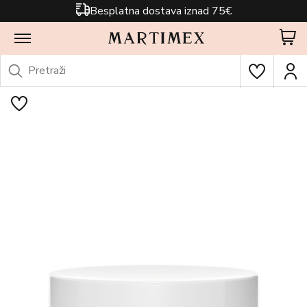
Besplatna dostava iznad 75€