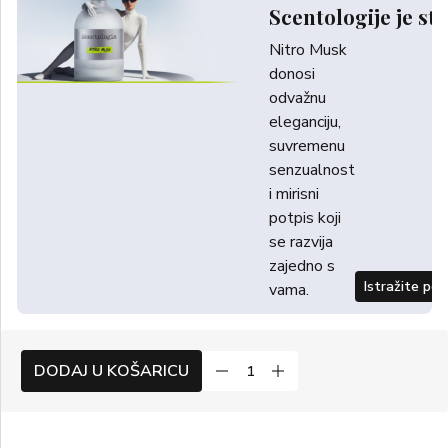
Scentologije je sti
Nitro Musk
donosi
odvažnu
eleganciju,
suvremenu
senzualnost
i mirisni
potpis koji
se razvija
zajedno s
Istražite po
vama.
DODAJ U KOŠARICU