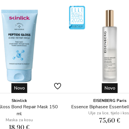
Upotreba: Dobro protresite. Nan
mokra. Lagano raspršite po sredin
ručnikom i
oblikujte kao obično. Ili lagano 
trenutku.
Sastojci: Water (Aqua), Polysor
(Parfum), Phenoxyethanol, Sili
Silicone Quaternium-18, Tride
Methylaminopropyl/Hydroxyprop
Tocopheryl Acetate, Citric Acid
Limonene, Linalool, Benzyl Salic
Geraniol, Coumarin, Sodium Hyal
Novo
Novo
*Proizvođač može odlučiti promi
sastojaka pročitajte na pakiranju
Skinlick
EISENBERG Paris
Gloss Bond Repair Mask 150
Essence Biphasee Essentiel
Ulje za lice, tijelo i ko
ml
75,60 €
Maska za kosu
18,90 €