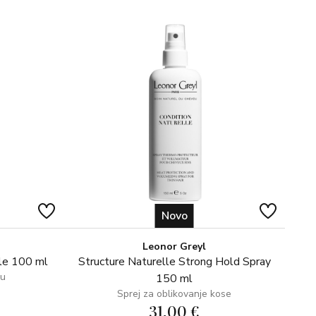
esite na svježe opranu i regeneriranu kosu dok je još
i vlasi i vrhovima kose. Utisnite u kosu, zatim je osušite
raspršite po suhoj kosi za osvježavanje frizure u bilo kojem
bate 20, Dipropylene Glycol, Propanediol, Fragrance
cone Quaternium-8, Amodimethicone, Polysilicone-29,
ceth-10, Glycerin, PEG-40/PPG-8
yl Dimethicone Copolymer, Trideceth-6, Trideceth-12,
, Caprylyl Glycol, Decylene Glycol, Cetrimonium Chloride,
ylate, Hexyl Cinnamal, Hydroxycitronellal, Citronellol,
uronate, Ethylhexylglycerin.
Novo
jeniti sastav proizvoda. Kompletan i aktualan popis
.
Leonor Greyl
le 100 ml
Structure Naturelle Strong Hold Spray
su
150 ml
Sprej za oblikovanje kose
31,00 €