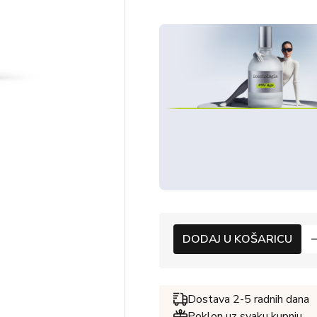
DODAJ U KOŠARICU
Dostava 2-5 radnih dana
Poklon uz svaku kupnju