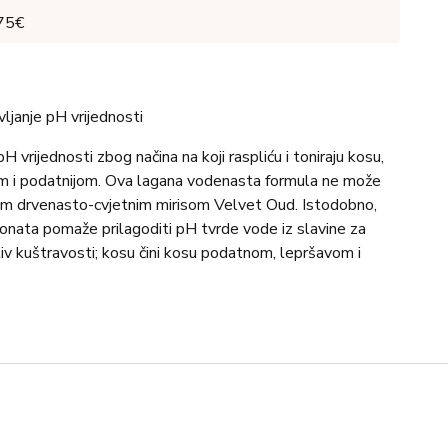
 75€
ljanje pH vrijednosti
 vrijednosti zbog načina na koji raspliću i toniraju kosu,
ijom i podatnijom. Ova lagana vodenasta formula ne može
jnim drvenasto-cvjetnim mirisom Velvet Oud. Istodobno,
uronata pomaže prilagoditi pH tvrde vode iz slavine za
tiv kuštravosti; kosu čini kosu podatnom, lepršavom i
spire se i odlikuje ga zavodljiv drvenasto-cvjetni miris
iva klasičnom proizvodu Detangling Toning Mist.
 raspliću, zaglađuju neukrotive vlasi te kosu čine iznimno
om.