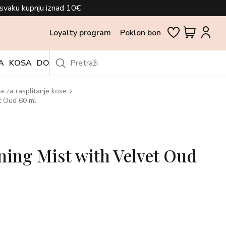
svaku kupnju iznad 10€
Loyalty program
Poklon bon
A
KOSA
DODACI
OUTLET
a za rasplitanje kose
t Oud 60 ml
ning Mist with Velvet Oud