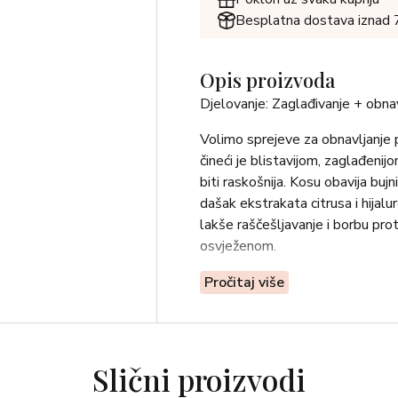
Besplatna dostava iznad
Opis proizvoda
Djelovanje: Zaglađivanje + obnav
Volimo sprejeve za obnavljanje pH
čineći je blistavijom, zaglađen
biti raskošnija. Kosu obavija bu
dašak ekstrakata citrusa i hijal
lakše raščešljavanje i borbu pro
osvježenom.
• Toner je lagan poput vode, ne i
Pročitaj više
Velvet Oud – raskošna alternat
• Hijaluronat i ekstrakti citrusa
glatkom i podatnom.
• Kosu čini osvježenom i blistav
Slični proizvodi