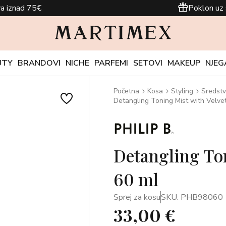
a iznad 75€
Poklon uz 
UTY
BRANDOVI
NICHE
PARFEMI
SETOVI
MAKEUP
NJEG
Početna
Kosa
Styling
Sredstv
Detangling Toning Mist with Velve
Detangling To
60 ml
Sprej za kosu
SKU: PHB98060
33,00 €