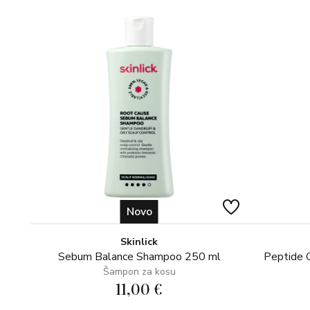
Novo
Skinlick
Sebum Balance Shampoo 250 ml
Peptide 
Šampon za kosu
11,00 €