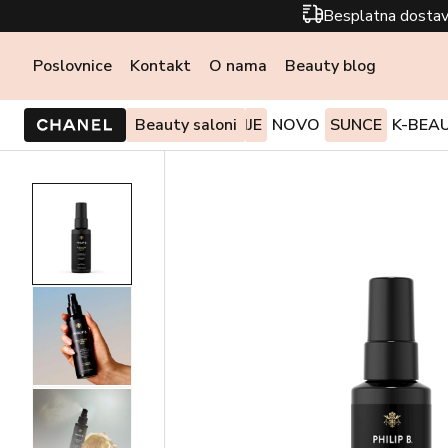
Besplatna dostav
Poslovnice
Kontakt
O nama
Beauty blog
PONUDE I AKCIJE
Beauty saloni
NOVO
SUNCE
K-BEA