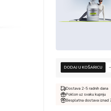
DODAJ U KOŠARICU
Dostava 2-5 radnih dana
Poklon uz svaku kupnju
Besplatna dostava iznad