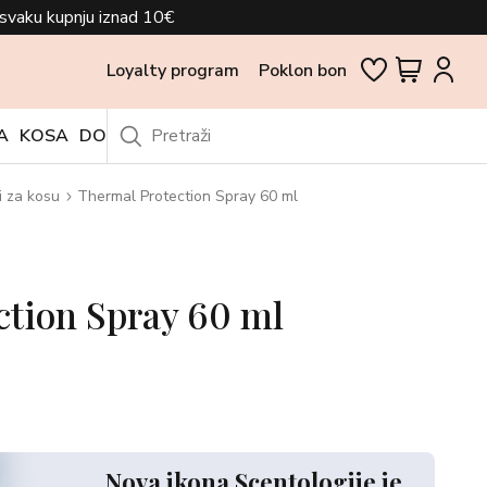
svaku kupnju iznad 10€
Loyalty program
Poklon bon
A
KOSA
DODACI
OUTLET
i za kosu
Thermal Protection Spray 60 ml
ction Spray 60 ml
Nova ikona Scentologije je