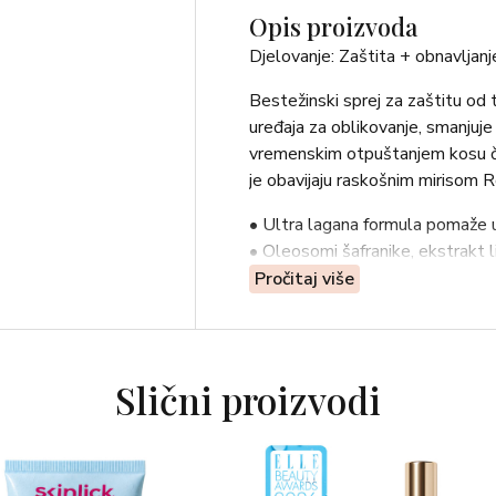
Opis proizvoda
Djelovanje: Zaštita + obnavljanj
Bestežinski sprej za zaštitu od t
uređaja za oblikovanje, smanjuje 
vremenskim otpuštanjem kosu čin
je obavijaju raskošnim mirisom 
• Ultra lagana formula pomaže us
• Oleosomi šafranike, ekstrakt l
L-aminokiselina stvaraju barijeru
Pročitaj više
pod visokim temperaturama, zadrž
izvana.
• Kosu obavija suptilnim, slatk
Slični proizvodi
Upotreba: Dobro protresite. Rasp
zatim oblikujte kosu.
Sastojci: Water (Aqua), PPG-26