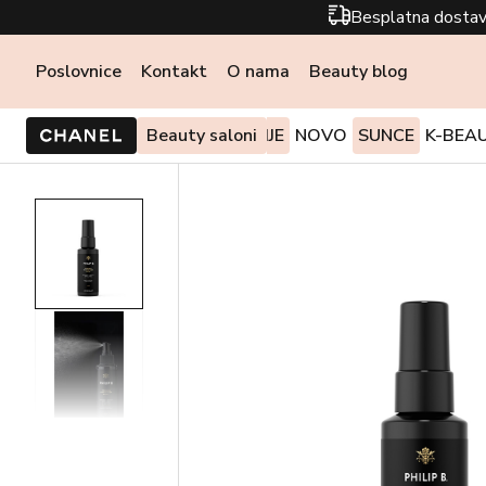
Besplatna dostav
Poslovnice
Kontakt
O nama
Beauty blog
PONUDE I AKCIJE
Beauty saloni
NOVO
SUNCE
K-BEA