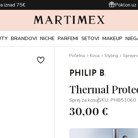
a iznad 75€
Poklon uz 
UTY
BRANDOVI
NICHE
PARFEMI
SETOVI
MAKEUP
NJEG
Početna
Kosa
Styling
Sprejev
Thermal Prote
Sprej za kosu
SKU: PHB51060
30,00 €