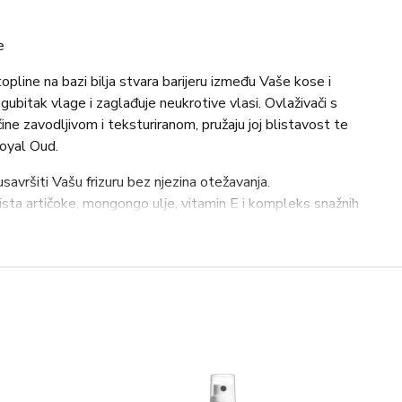
e
opline na bazi bilja stvara barijeru između Vaše kose i
gubitak vlage i zaglađuje neukrotive vlasi. Ovlaživači s
e zavodljivom i teksturiranom, pružaju joj blistavost te
Royal Oud.
avršiti Vašu frizuru bez njezina otežavanja.
ista artičoke, mongongo ulje, vitamin E i kompleks snažnih
 između lomljivih vlasi i UV zraka ili uređaja za oblikovanje
avajući tako vlagu i čineći kosu zdravijom iznutra i
im drvenastim mirisom ouda.
ršite po mokroj ili suhoj kosi. Zagladite dlanovima,
-Buteth -26, Silicone Quaternium-22, Fragrance