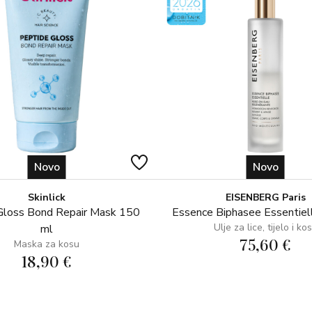
(Parfum), PEG-40 Hydrogenated
Leaf Extract, Avena Sativa (Oat
Tinctorius (Safflower) Seed Oil,
Acid, PCA, Glycine, Alanine, Seri
Phenylalanine, Panthenol, Poly
Betaine, Ethylhexylglycerin, 
Maleate/Styrene Copolymer, Gly
Butylphenol Sulfonate, Styrax 
Palmitamidopropyltrimonium Chl
Gluconolactone, Calcium Glucon
Novo
Novo
Benzyl Salicylate, Cinnamyl Alco
Alpha-isomethyl Ionone.
Skinlick
EISENBERG Paris
Gloss Bond Repair Mask 150
Essence Biphasee Essentiel
*Proizvođač može odlučiti promi
Ulje za lice, tijelo i ko
ml
sastojaka pročitajte na pakiranju
75,60 €
Maska za kosu
18,90 €