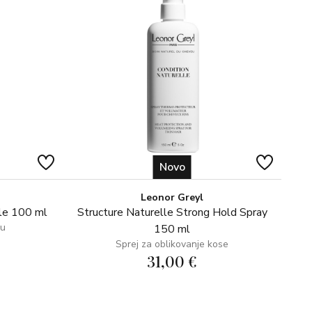
 Castor Oil, Sodium PCA, Cynara Scolymus (Artichoke)
) Peptide, Sodium Lactate, Tributyl Citrate, Carthamus
 Schinziophyton Rautanenii Kernel Oil, Arginine, Aspartic
ne, Valine, Proline, Threonine, Isoleucine, Histidine,
glyceryl-3 Caprate, Dipropylene Glycol, Cocamidopropyl
Hexylene Glycol, Acrylates/Methoxy PEG-10
cerin, Buteth-3, Propanediol, Sodium Benzotriazolyl
Benzoin Gum, Caprylyl Glycol, Phenoxyethanol,
oride, Propylene Glycol, 1,2-Hexanediol, Benzoic Acid,
ate, Sodium Benzoate, Citric Acid, Amyl Cinnamal,
Novo
hol, Citronellol, Limonene, Hexyl Cinnamal, Linalool,
Leonor Greyl
le 100 ml
Structure Naturelle Strong Hold Spray
jeniti sastav proizvoda. Kompletan i aktualan popis
su
150 ml
.
Sprej za oblikovanje kose
31,00 €