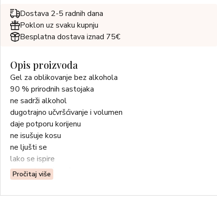
Dostava 2-5 radnih dana
Poklon uz svaku kupnju
Besplatna dostava iznad 75€
Opis proizvoda
Gel za oblikovanje bez alkohola
90 % prirodnih sastojaka
ne sadrži alkohol
dugotrajno učvršćivanje i volumen
daje potporu korijenu
ne isušuje kosu
ne ljušti se
lako se ispire
veganski proizvod
Pročitaj više
Tip kose: svi tipovi kose
UPUTE ZA UPOTREBU
Nanesite malu količinu proizvoda na kosu prosušenu