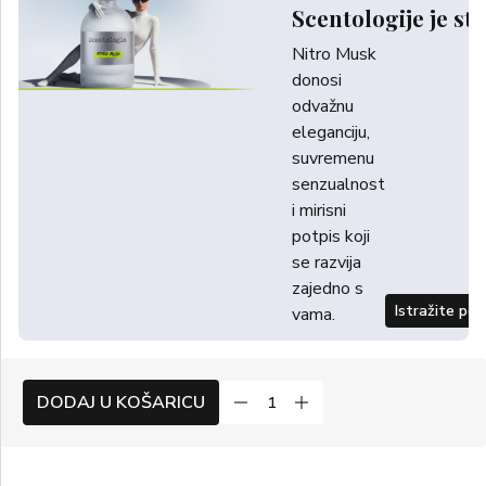
Scentologije je sti
Nitro Musk
donosi
odvažnu
eleganciju,
suvremenu
senzualnost
i mirisni
potpis koji
se razvija
zajedno s
Istražite po
vama.
DODAJ U KOŠARICU