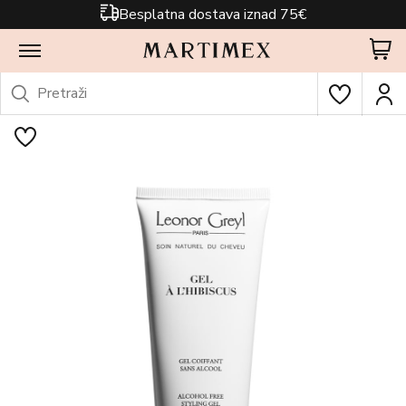
Besplatna dostava iznad 75€