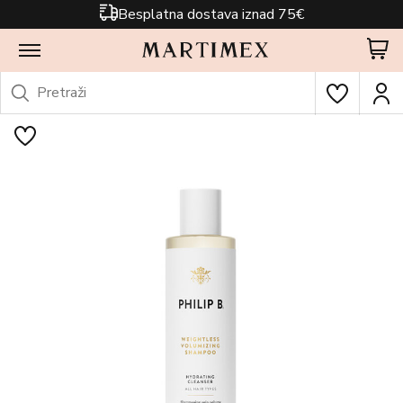
Besplatna dostava iznad 75€