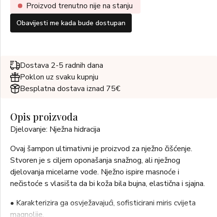
Proizvod trenutno nije na stanju
Obavijesti me kada bude dostupan
Dostava 2-5 radnih dana
Poklon uz svaku kupnju
Besplatna dostava iznad 75€
Opis proizvoda
Djelovanje: Nježna hidracija
Ovaj šampon ultimativni je proizvod za nježno čišćenje.
Stvoren je s ciljem oponašanja snažnog, ali nježnog
djelovanja micelarne vode. Nježno ispire masnoće i
nečistoće s vlasišta da bi koža bila bujna, elastična i sjajna.
• Karakterizira ga osvježavajući, sofisticirani miris cvijeta
magnolije.