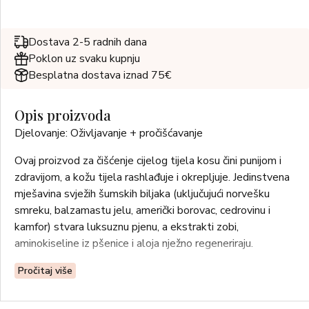
Dostava 2-5 radnih dana
Poklon uz svaku kupnju
Besplatna dostava iznad 75€
Opis proizvoda
Djelovanje: Oživljavanje + pročišćavanje
Ovaj proizvod za čišćenje cijelog tijela kosu čini punijom i
zdravijom, a kožu tijela rashlađuje i okrepljuje. Jedinstvena
mješavina svježih šumskih biljaka (uključujući norvešku
smreku, balzamastu jelu, američki borovac, cedrovinu i
kamfor) stvara luksuznu pjenu, a ekstrakti zobi,
aminokiseline iz pšenice i aloja nježno regeneriraju.
Upotreba: Smočite kosu i tijelo. Nanesite željenu količinu
Pročitaj više
proizvoda. Stvorite pjenu i duboko dišite dok čistite i
regenerirate kosu i tijelo. Isperite.