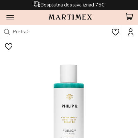
Besplatna dostava iznad 75€