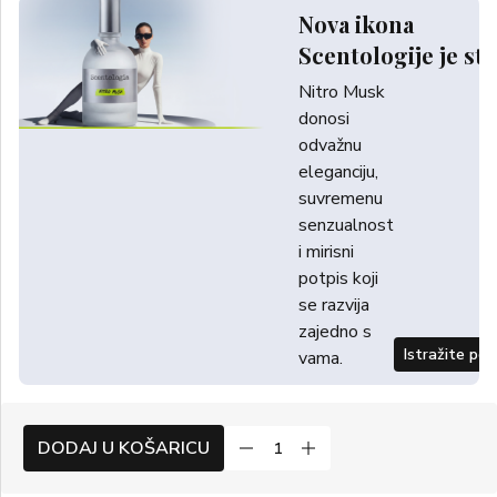
Nova ikona
Scentologije je sti
Nitro Musk
donosi
odvažnu
eleganciju,
suvremenu
senzualnost
i mirisni
potpis koji
se razvija
zajedno s
Istražite po
vama.
DODAJ U KOŠARICU