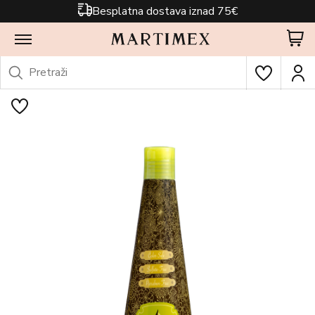
Besplatna dostava iznad 75€