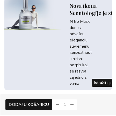
Nova ikona
Scentologije je sti
Nitro Musk
donosi
odvažnu
eleganciju,
suvremenu
senzualnost
i mirisni
potpis koji
se razvija
zajedno s
Istražite po
vama.
DODAJ U KOŠARICU