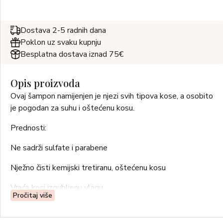
Dostava 2-5 radnih dana
Poklon uz svaku kupnju
Besplatna dostava iznad 75€
Opis proizvoda
Ovaj šampon namijenjen je njezi svih tipova kose, a osobito
je pogodan za suhu i oštećenu kosu.
Prednosti:
Ne sadrži sulfate i parabene
Nježno čisti kemijski tretiranu, oštećenu kosu
Vraća kosi izgubljenu vlagu
Pročitaj više
Štiti kosu od svakodnevnih štetnih utjecaja iz okoliša