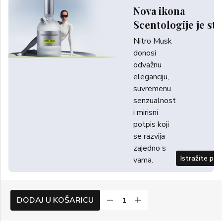
Nova ikona
Scentologije je sti
Nitro Musk
donosi
odvažnu
eleganciju,
suvremenu
senzualnost
i mirisni
potpis koji
se razvija
zajedno s
Istražite po
vama.
DODAJ U KOŠARICU