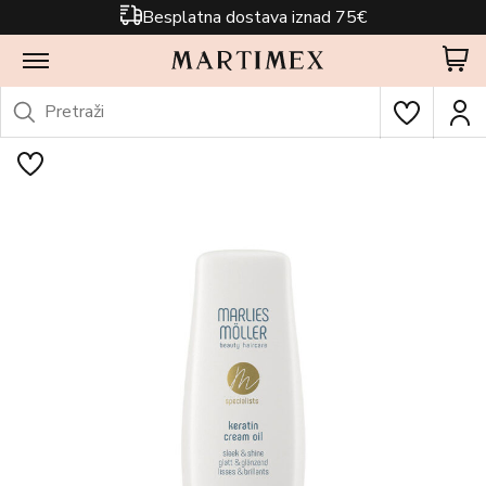
Besplatna dostava iznad 75€