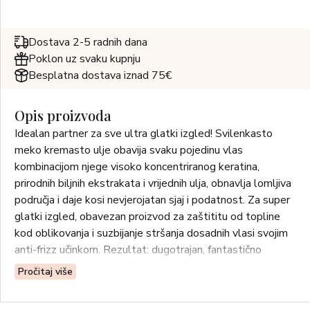
Dostava 2-5 radnih dana
Poklon uz svaku kupnju
Besplatna dostava iznad 75€
Opis proizvoda
Idealan partner za sve ultra glatki izgled! Svilenkasto
meko kremasto ulje obavija svaku pojedinu vlas
kombinacijom njege visoko koncentriranog keratina,
prirodnih biljnih ekstrakata i vrijednih ulja, obnavlja lomljiva
područja i daje kosi nevjerojatan sjaj i podatnost. Za super
glatki izgled, obavezan proizvod za zaštititu od topline
kod oblikovanja i suzbijanje stršanja dosadnih vlasi svojim
anti-frizz učinkom. Rezultat: dugotrajan, fantastično
blistav, elegantan izgled koji traje danima!
Pročitaj više
Primjena: