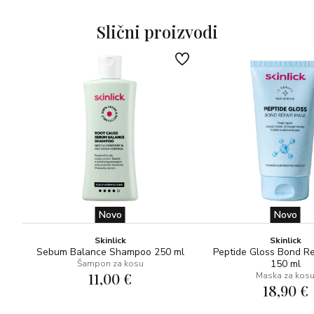
Nakon šamponiranja, ulijte u vrhove i duljine kose
prosušene ručnikom i oblikujte kao i obično. Ne ispirite! Po
Slični proizvodi
potrebi se može koristiti i na suhoj kosi za dodatni sjaj.
Novo
Novo
Skinlick
Skinlick
Sebum Balance Shampoo 250 ml
Peptide Gloss Bond R
150 ml
Šampon za kosu
11,00 €
Maska za kos
18,90 €