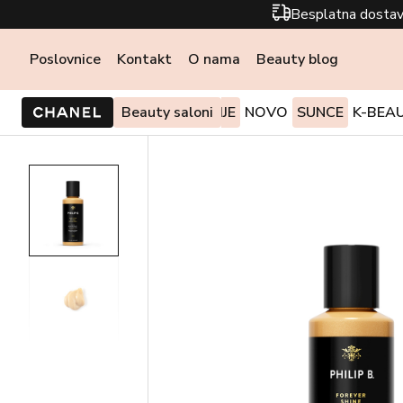
Besplatna dostav
Poslovnice
Kontakt
O nama
Beauty blog
PONUDE I AKCIJE
Beauty saloni
NOVO
SUNCE
K-BEA