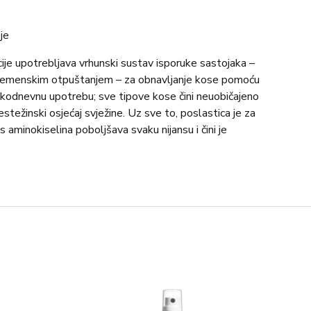
je
e upotrebljava vrhunski sustav isporuke sastojaka –
remenskim otpuštanjem – za obnavljanje kose pomoću
svakodnevnu upotrebu; sve tipove kose čini neuobičajeno
estežinski osjećaj svježine. Uz sve to, poslastica je za
aminokiselina poboljšava svaku nijansu i čini je
ući laganim, zavodljivim notama čistog ouda.
ose: oblikuje kovrče, zaglađuje neukrotive vlasi, a tanku
na.
 otpuštaju obnavljajuće agense dobivene iz bilja.
ih aminokiselina kosu čini elastičnom i pomlađenom, a
racije.
, umasirajte da biste stvorili pjenu i ostavite