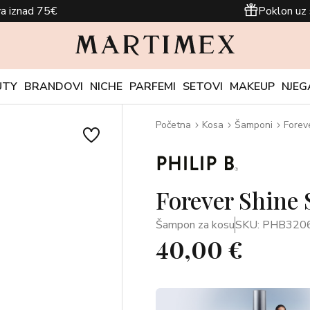
a iznad 75€
Poklon uz 
UTY
BRANDOVI
NICHE
PARFEMI
SETOVI
MAKEUP
NJEG
Početna
Kosa
Šamponi
Forev
Forever Shine
Šampon za kosu
SKU: PHB320
40,00 €