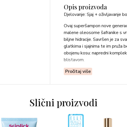
Opis proizvoda
Djelovanje: Sjaj + oživljavanje bo
Ovaj superšampon nove generacij
malene oleosome šafranike s v
biljne hidracije. Savršen je za 
glatkima i sjajnima te im pruža b
obojenu kosu: napredni kompleks 
blistavom.
• Kosi daje blagi miris zahvaljuj
Pročitaj više
• Ostvarenje snova svih tipova k
kosu čini bujnom i punom volume
• Oleosomi šafranike s vremenom
• Napredni kompleks obnavljajuć
Slični proizvodi
boju postojanom.
• Pantenol daje dodatnu dozu hid
Upotreba: Nanesite na mokru kosu