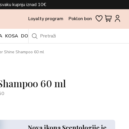
svaku kupnju iznad 10€
Loyalty program
Poklon bon
A
KOSA
DODACI
OUTLET
er Shine Shampoo 60 ml
 Shampoo 60 ml
60
Nova ikona Scentologije je