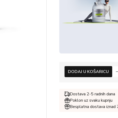
DODAJ U KOŠARICU
Dostava 2-5 radnih dana
Poklon uz svaku kupnju
Besplatna dostava iznad