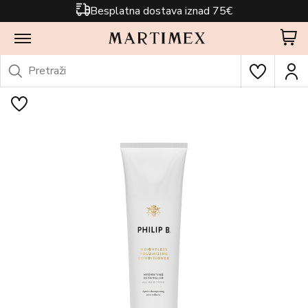
Besplatna dostava iznad 75€