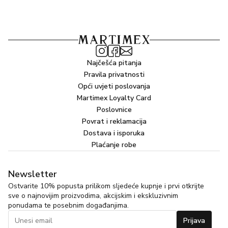
Root Ferment Filtrate, Sodium Hyaluronate, Sodium
Benzoate, Sodium Salicylate, Linalool, Benzyl Salicylate,
Limonene, Hydroxycitronellal, Hexyl Cinnamal, Geraniol.
*Proizvođač može odlučiti promijeniti sastav proizvoda.
Kompletan i aktualan popis sastojaka pročitajte na
Najčešća pitanja
pakiranju.
Pravila privatnosti
Opći uvjeti poslovanja
Martimex Loyalty Card
Poslovnice
Povrat i reklamacija
Dostava i isporuka
Plaćanje robe
Newsletter
Ostvarite 10% popusta prilikom sljedeće kupnje i prvi otkrijte
sve o najnovijim proizvodima, akcijskim i ekskluzivnim
ponudama te posebnim događanjima.
Prijava