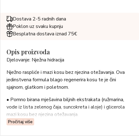
Dostava 2-5 radnih dana
Poklon uz svaku kupnju
Besplatna dostava iznad 75€
Opis proizvoda
Djelovanje: Nježna hidracija
Nježno raspliće i mazi kosu bez njezina otežavanja. Ova
jedinstvena formula blago regenerira kosu te je čini
sjajnom, glatkom i poletnom.
• Pomno birana mješavina biljnih ekstrakata (ružmarina,
vode iz lista zelenog čaja, suncokreta i aloje) i glicerola
mazi kosu bez njezina otežavanja.
• Nježno raspliće.
Pročitaj više
• Karakterizira ga osvježavajući, sofisticirani miris cvijeta
magnolije.