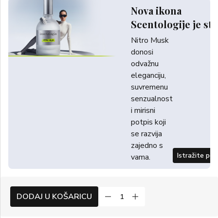
Nova ikona
Scentologije je sti
Nitro Musk
donosi
odvažnu
eleganciju,
suvremenu
senzualnost
i mirisni
potpis koji
se razvija
zajedno s
Istražite po
vama.
DODAJ U KOŠARICU