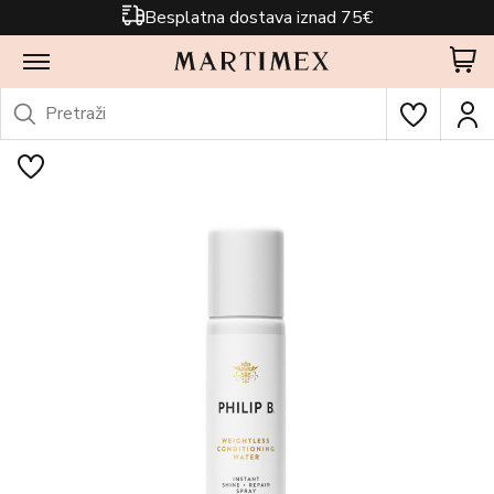
Besplatna dostava iznad 75€