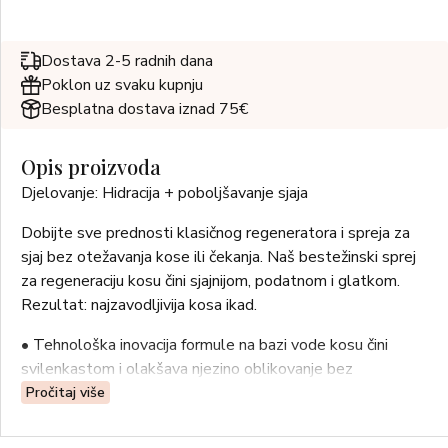
Dostava 2-5 radnih dana
Poklon uz svaku kupnju
Besplatna dostava iznad 75€
Opis proizvoda
Djelovanje: Hidracija + poboljšavanje sjaja
Dobijte sve prednosti klasičnog regeneratora i spreja za
sjaj bez otežavanja kose ili čekanja. Naš bestežinski sprej
za regeneraciju kosu čini sjajnijom, podatnom i glatkom.
Rezultat: najzavodljivija kosa ikad.
• Tehnološka inovacija formule na bazi vode kosu čini
svilenkastom i olakšava njezino oblikovanje bez
otežavanja.
Pročitaj više
• Beživotne, dehidrirane vlasi čini blistavima i dinamičnima.
• Originalni kompleks kamilice, gaveza, cvijeta kane,