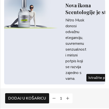
Nova ikona
Scentologije je sti
Nitro Musk
donosi
odvažnu
eleganciju,
suvremenu
senzualnost
i mirisni
potpis koji
se razvija
zajedno s
Istražite po
vama.
DODAJ U KOŠARICU