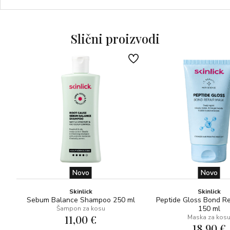
Ova linija koristi ljubičaste i plave pigmente kako bi
neutralizirala neželjene narančaste tonove i vratila plavoj
kosi onaj cool, svijetli plavi sjaj.
Slični proizvodi
Šampon i regenerator iz Violet Crush linije sigurni su za
korištenje na prirodnoj i obojanoj plavoj kosi. Formula bez
peroksida i amonijaka.
Novo
Novo
Skinlick
Skinlick
Sebum Balance Shampoo 250 ml
Peptide Gloss Bond R
150 ml
Šampon za kosu
11,00 €
Maska za kos
18,90 €