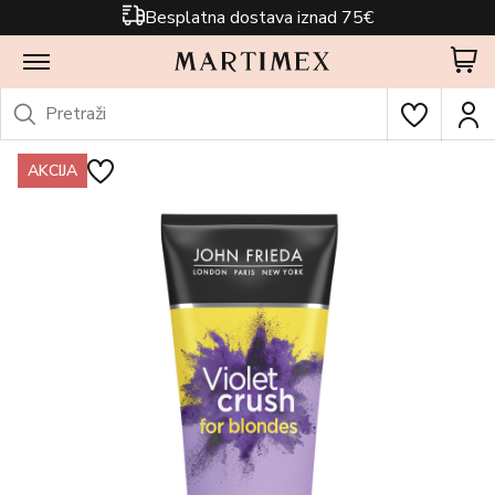
Besplatna dostava iznad 75€
AKCIJA