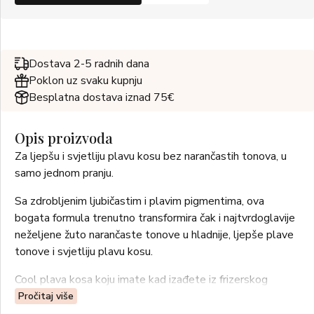
Dostava 2-5 radnih dana
Poklon uz svaku kupnju
Besplatna dostava iznad 75€
Opis proizvoda
Za ljepšu i svjetliju plavu kosu bez narančastih tonova, u
samo jednom pranju.
Sa zdrobljenim ljubičastim i plavim pigmentima, ova
bogata formula trenutno transformira čak i najtvrdoglavije
neželjene žuto narančaste tonove u hladnije, ljepše plave
tonove i svjetliju plavu kosu.
Cool plava kosa koju imate kad izađete iz frizerskog
salona izgleda nevjerojatno.
Pročitaj više