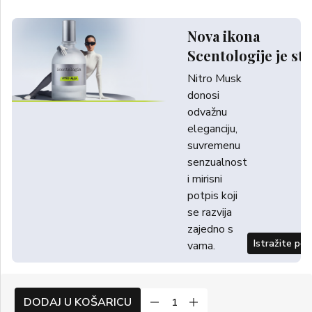
Nova ikona
Scentologije je sti
Nitro Musk
donosi
odvažnu
eleganciju,
suvremenu
senzualnost
i mirisni
potpis koji
se razvija
zajedno s
Istražite po
vama.
DODAJ U KOŠARICU