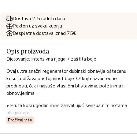
Dostava 2-5 radnih dana
Poklon uz svaku kupnju
Besplatna dostava iznad 75€
Opis proizvoda
Djelovanje: Intenzivna njega + zaštita boje
Ovaj ultra snažni regenerator dubinski obnavlja oštećenu
kosu i održava postojanost boje. Otkrijte izvanredne
prednosti; čak i najsuše vlasi čini blistavima, poletnima i
obnovljenima.
• Pruža kosi ugodan miris zahvaljujući senzualnim notama
ulja jantara.
• Sve tipove kose čini podatnima i blistavima.
Pročitaj više
• Regenerira kosu jedinstvenom mješavinom bogatom
aminokiselinama i čistim biljem.