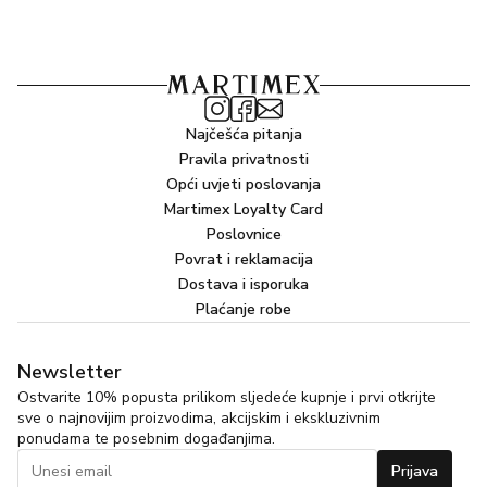
Root Extract, Chamomilla Recutita (Matricaria) Flower
Extract, Rosmarinus Officinalis (Rosemary) Leaf Extract,
Salvia Officinalis (Sage) Leaf Extract, Urtica Dioica
(Nettle) Extract, Styrax Benzoin Resin Oil, Benzaldehyde,
Benzoic Acid, Benzyl Benzoate, Cinnamic Acid, Coniferyl
Najčešća pitanja
Benzoate, Vanillin, Vitis Vinifera (Grape) Seed Oil,
Pravila privatnosti
Phenoxyethanol, Sodium Benzoate, Ethylhexylglycerin,
Opći uvjeti poslovanja
Caramel, Bismuth Oxychloride (CI 77163), Yellow 5 (CI
Martimex Loyalty Card
19140), Benzyl Salicylate, Alpha-Isomethyl Ionone,
Poslovnice
Hexyl Cinnamal, Coumarin, Hydroxycitronellal, Linalool,
Povrat i reklamacija
Citronellol.
Dostava i isporuka
Plaćanje robe
*Proizvođač može odlučiti promijeniti sastav proizvoda.
Kompletan i aktualan popis sastojaka pročitajte na
pakiranju.
Newsletter
Ostvarite 10% popusta prilikom sljedeće kupnje i prvi otkrijte
sve o najnovijim proizvodima, akcijskim i ekskluzivnim
ponudama te posebnim događanjima.
Prijava