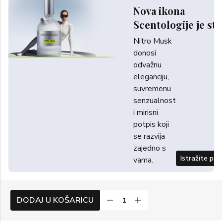
Nova ikona
Scentologije je sti
Nitro Musk
donosi
odvažnu
eleganciju,
suvremenu
senzualnost
i mirisni
potpis koji
se razvija
zajedno s
Istražite po
vama.
DODAJ U KOŠARICU