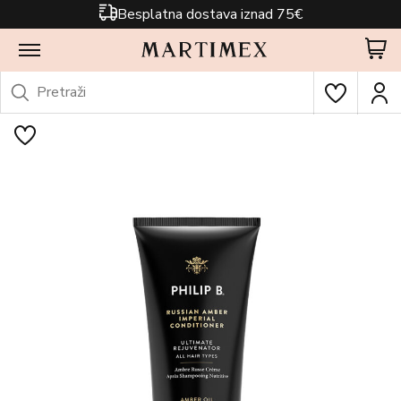
Besplatna dostava iznad 75€