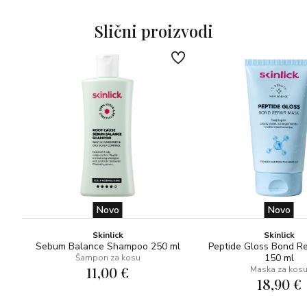
• Raspetljava, njeguje i obnavlja
Slični proizvodi
• Pomaže pri sprječavanju budućih lomljenja
UPOTREBA
Nakon pranja kose šamponom nanijeti na kosu počevši od
vrhova. Ostaviti da djeluje 30 sekundi. Isprati.
Novo
Novo
Skinlick
Skinlick
Sebum Balance Shampoo 250 ml
Peptide Gloss Bond R
150 ml
Šampon za kosu
11,00 €
Maska za kos
18,90 €