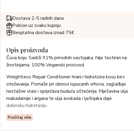
Dostava 2-5 radnih dana
Poklon uz svaku kupnju
Besplatna dostava iznad 75€
Opis proizvoda
Čuva boju. Sadrži 91% prirodnih sastojaka. Nije testiran na
životinjama. 100% Veganski proizvod.
Weightless Repair Conditioner hrani i hidratizira kosu bez
otežavanja. Pomaže pri obnovi ispucanih vrhova, zaglađuje
nestašne vlasi i sprječava buduća oštećenja. Mješavina ulja
makadamije i argana te ulja avokada i lješnjaka daje
dubinsku hidrataciju.
PREDNOSTI
Pročitaj više
• Daje punoću