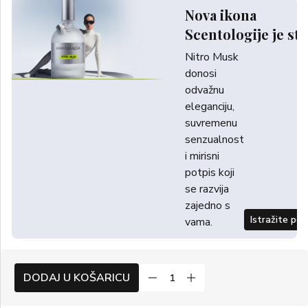
Nova ikona
Scentologije je sti
Nitro Musk
donosi
odvažnu
eleganciju,
suvremenu
senzualnost
i mirisni
potpis koji
se razvija
zajedno s
Istražite po
vama.
DODAJ U KOŠARICU