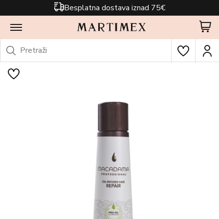
Besplatna dostava iznad 75€