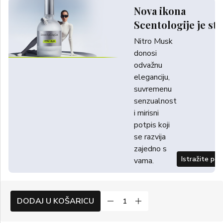
Nova ikona
Scentologije je sti
Nitro Musk
donosi
odvažnu
eleganciju,
suvremenu
senzualnost
i mirisni
potpis koji
se razvija
zajedno s
Istražite po
vama.
DODAJ U KOŠARICU