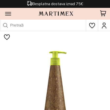
Besplatna dostava iznad 75€