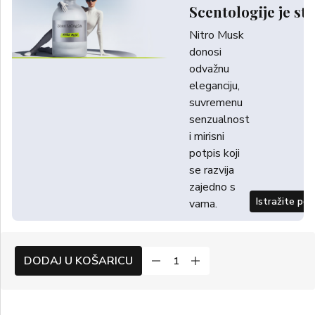
Scentologije je sti
Nitro Musk
donosi
odvažnu
eleganciju,
suvremenu
senzualnost
i mirisni
potpis koji
se razvija
zajedno s
Istražite po
vama.
DODAJ U KOŠARICU