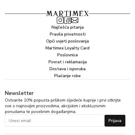
*Proizvođač može odlučiti promijeniti sastav proizvoda.
Kompletan i aktualan popis sastojaka pročitajte na
pakiranju.
Najčešća pitanja
Pravila privatnosti
Opći uvjeti poslovanja
Martimex Loyalty Card
Poslovnice
Povrat i reklamacija
Dostava i isporuka
Plaćanje robe
Newsletter
Ostvarite 10% popusta prilikom sljedeće kupnje i prvi otkrijte
sve o najnovijim proizvodima, akcijskim i ekskluzivnim
ponudama te posebnim događanjima.
Prijava