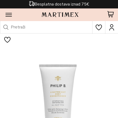
Besplatna dostava iznad 75€