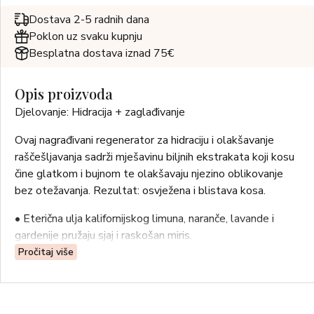
Dostava 2-5 radnih dana
Poklon uz svaku kupnju
Besplatna dostava iznad 75€
Opis proizvoda
Djelovanje: Hidracija + zaglađivanje
Ovaj nagrađivani regenerator za hidraciju i olakšavanje
raščešljavanja sadrži mješavinu biljnih ekstrakata koji kosu
čine glatkom i bujnom te olakšavaju njezino oblikovanje
bez otežavanja. Rezultat: osvježena i blistava kosa.
• Eterična ulja kalifornijskog limuna, naranče, lavande i
gardenije pružaju sjaj i raskošan miris.
• Regenerira i raspliće neukrotivu kosu te je čini
Pročitaj više
svilenkasto mekom.
• Hranjiva mješavina afričkog shea maslaca, pšeničnih klica i
proteina soje daje potrebnu vlagu.