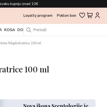
svaku kupnju iznad 10€
Loyalty program
Poklon bon
A
KOSA
DODACI
OUTLET
rème Régénératrice 100 ml
atrice 100 ml
Nova ikona Scentologije je