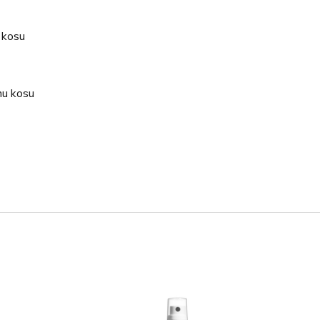
 kosu
enu kosu
ite ručnikom i proizvod postupno nanesite cijelom
 djeluje dvije do pet minuta prije nego kosu temeljito
em širokih zubaca.