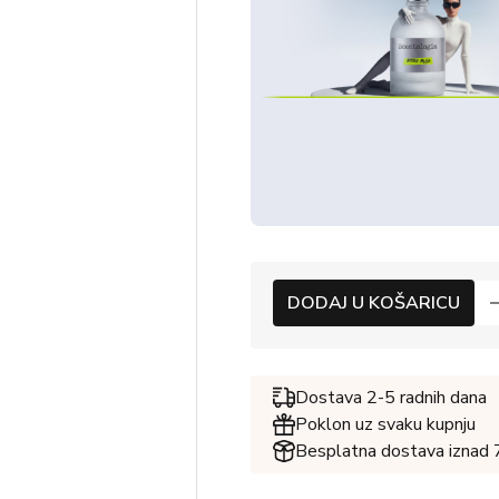
DODAJ U KOŠARICU
Dostava 2-5 radnih dana
Poklon uz svaku kupnju
Besplatna dostava iznad