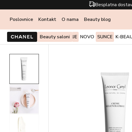
Besplatna dostav
Poslovnice
Kontakt
O nama
Beauty blog
PONUDE I AKCIJE
Beauty saloni
NOVO
SUNCE
K-BEA