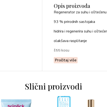
Opis proizvoda
Regenerator za suhu i oštećenu
93 % prirodnih sastojaka
hidrira i regenerira suhu i ošteć
olakšava rasplitanje
štiti kosu
veganski proizvod
Pročitaj više
Tip kose: suha i oštećena kosa
UPUTE ZA UPOTREBU
Slični proizvodi
Nakon šamponiranja kosu prosuš
dužinom i na vrhove. Ostavite da
isperete raščešljavajući je češlj