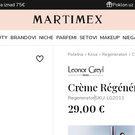
a iznad 75€
Poklon uz 
UTY
BRANDOVI
NICHE
PARFEMI
SETOVI
MAKEUP
NJEG
Početna
Kosa
Regeneratori
C
Crème Régénér
Regenerator
SKU: LG2011
29,00 €