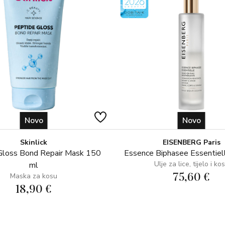
PROFESIONALNI SAVJETI
Također se može upotrebljavati k
PRIČA O PROIZVODU
Prilikom formuliranja proizvoda r
kremu za kosu oštećenu sušenjem
Ovaj prvi regenerator brenda st
Od tada Crème Régénératrice bez
Novo
Novo
obnavljajućoj snazi biljnih protein
Skinlick
EISENBERG Paris
SASTOJCI
Gloss Bond Repair Mask 150
Essence Biphasee Essentiel
Ulje za lice, tijelo i ko
ml
Aktivni sastojci
75,60 €
Maska za kosu
18,90 €
ekstrakt smeđe morske alge: bo
jača
ekstrakt kvinoje: omekšava, štiti