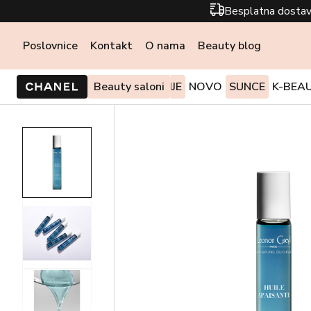
Besplatna dostav
Poslovnice
Kontakt
O nama
Beauty blog
PONUDE I AKCIJE
Beauty saloni
NOVO
SUNCE
K-BEA