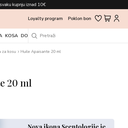
svaku kupnju iznad 10€
Loyalty program
Poklon bon
A
KOSA
DODACI
OUTLET
a za kosu
Huile Apaisante 20 ml
e 20 ml
Nova ikona Scentologije je