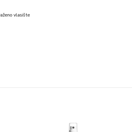
draženo vlasište
asište