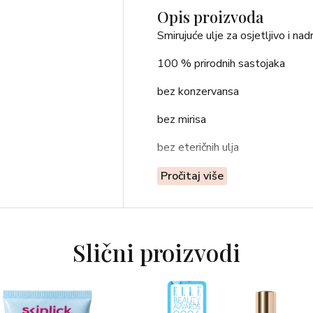
Opis proizvoda
Smirujuće ulje za osjetljivo i na
100 % prirodnih sastojaka
bez konzervansa
bez mirisa
bez eteričnih ulja
trenutačno smiruje nadraženo vl
Pročitaj više
normalizira i pročišćava vlasište
uravnotežuje lučenje sebuma
Slični proizvodi
smanjuje perut i crvenilo
veganski proizvod