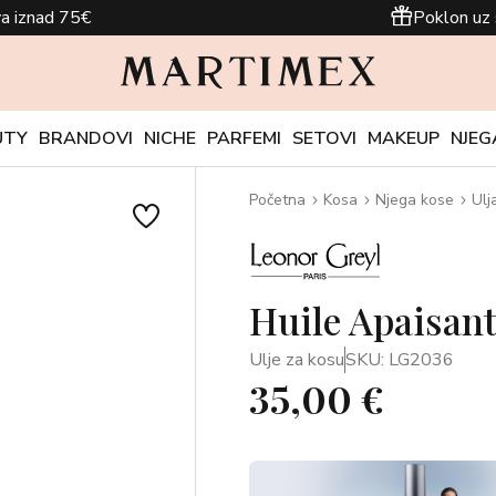
a iznad 75€
Poklon uz 
UTY
BRANDOVI
NICHE
PARFEMI
SETOVI
MAKEUP
NJEG
Početna
Kosa
Njega kose
Ulj
Huile Apaisant
Ulje za kosu
SKU: LG2036
35,00 €