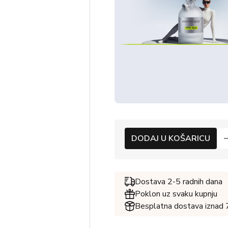
DODAJ U KOŠARICU
Dostava 2-5 radnih dana
Poklon uz svaku kupnju
Besplatna dostava iznad