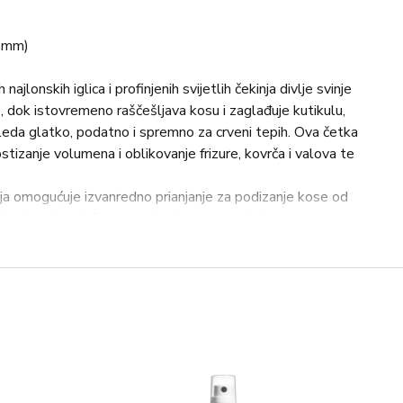
5 mm)
ajlonskih iglica i profinjenih svijetlih čekinja divlje svinje
e, dok istovremeno raščešljava kosu i zaglađuje kutikulu,
zgleda glatko, podatno i spremno za crveni tepih. Ova četka
tizanje volumena i oblikovanje frizure, kovrča i valova te
nja omogućuje izvanredno prianjanje za podizanje kose od
om je dovoijno nježna za svakodnevnu upotrebu.
e svinje zaglađuju svaki pramen, dok ojačane prozirne
nu kontrolu i učinkovito raščešljavanje.
 mahagonija čini feniranje jednostavnijim i ugodnijim.