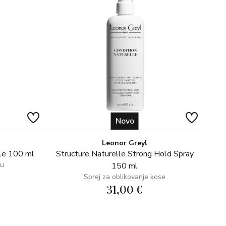
ora za oblikovanje iz snova, u veličini koja je savršena
je frizure i zaglađivanje vlasi uz lice.
Novo
Leonor Greyl
le 100 ml
Structure Naturelle Strong Hold Spray
su
150 ml
Sprej za oblikovanje kose
31,00 €