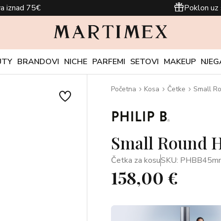
a iznad 75€
Poklon uz 
UTY
BRANDOVI
NICHE
PARFEMI
SETOVI
MAKEUP
NJEG
Početna
Kosa
Četke
Small Ro
Small Round H
Četka za kosu
SKU: PHBB45m
158,00 €