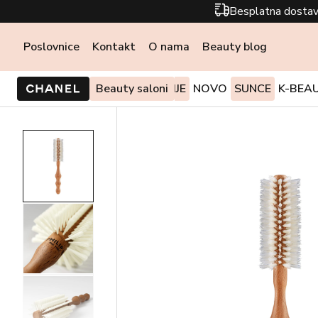
Besplatna dostav
Poslovnice
Kontakt
O nama
Beauty blog
PONUDE I AKCIJE
Beauty saloni
NOVO
SUNCE
K-BEA