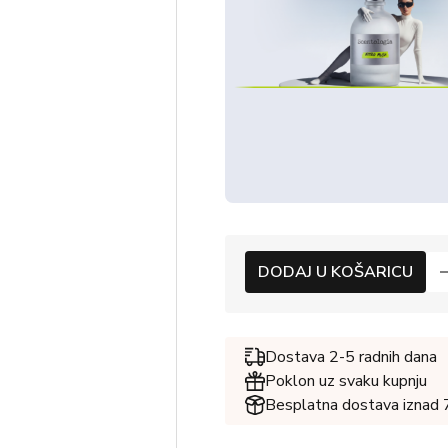
DODAJ U KOŠARICU
Dostava 2-5 radnih dana
Poklon uz svaku kupnju
Besplatna dostava iznad