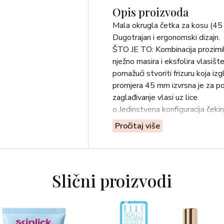
Opis proizvoda
Mala okrugla četka za kosu (4
Dugotrajan i ergonomski dizajn.
ŠTO JE TO: Kombinacija prozirnih n
nježno masira i eksfolira vlasišt
pomažući stvoriti frizuru koja i
promjera 45 mm izvrsna je za pos
zaglađivanje vlasi uz lice.
o Jedinstvena konfiguracija čeki
korijena ili zaglađivanje, a prit
Pročitaj više
o Prirodne svijetle čekinje divlj
najlonske iglice omogućuju preciz
o Ergonomski oblikovana drška od
Slični proizvodi
NAJVAŽNIJI SASTOJCI:
o prirodne čekinje divije svinje
o prozirne najlonske iglice
o mahagonij sapele