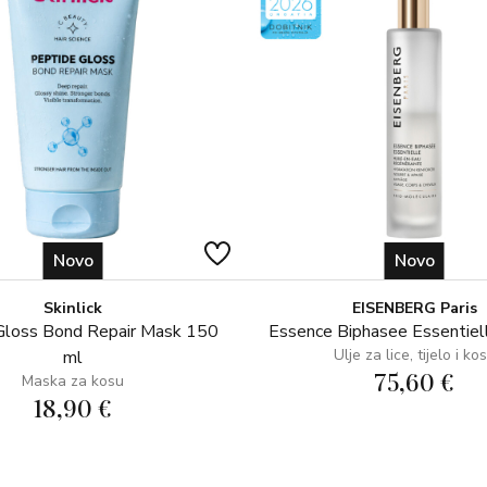
U POTREBA: Ovo je dio našeg prib
za postizanje volumena, oblikovan
Novo
Novo
Skinlick
EISENBERG Paris
Gloss Bond Repair Mask 150
Essence Biphasee Essentiel
Ulje za lice, tijelo i ko
ml
75,60 €
Maska za kosu
18,90 €