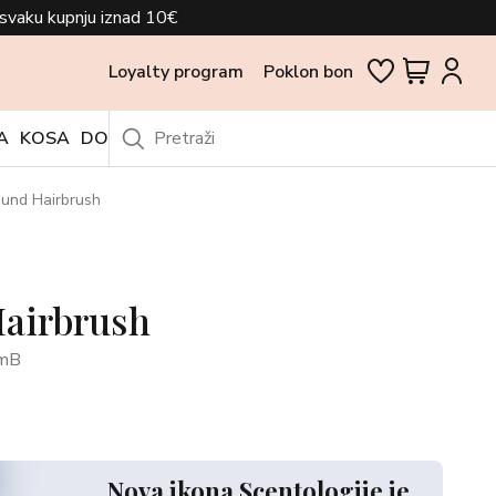
svaku kupnju iznad 10€
Loyalty program
Poklon bon
A
KOSA
DODACI
OUTLET
und Hairbrush
airbrush
mB
Nova ikona Scentologije je