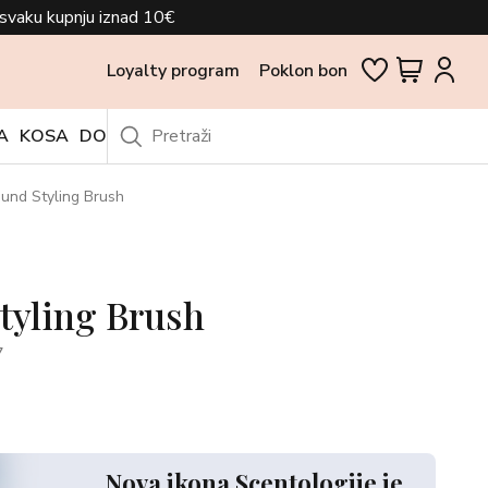
svaku kupnju iznad 10€
Loyalty program
Poklon bon
A
KOSA
DODACI
OUTLET
und Styling Brush
tyling Brush
7
Nova ikona Scentologije je