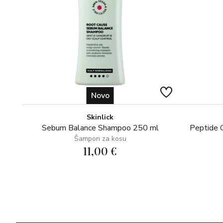
Novo
Skinlick
Sebum Balance Shampoo 250 ml
Peptide 
Šampon za kosu
11,00 €