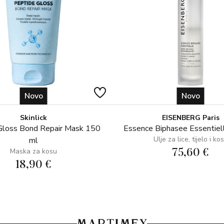
Novo
Novo
Skinlick
EISENBERG Paris
Gloss Bond Repair Mask 150
Essence Biphasee Essentiel
Ulje za lice, tijelo i ko
ml
75,60 €
Maska za kosu
18,90 €