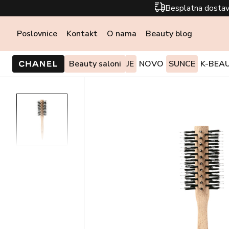
Besplatna dostav
Poslovnice
Kontakt
O nama
Beauty blog
PONUDE I AKCIJE
Beauty saloni
NOVO
SUNCE
K-BEA