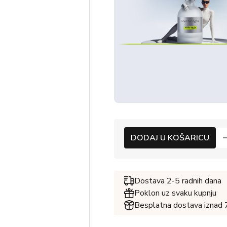
DODAJ U KOŠARICU
Dostava 2-5 radnih dana
Poklon uz svaku kupnju
Besplatna dostava iznad