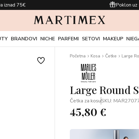
a iznad 75€
Poklon uz 
UTY
BRANDOVI
NICHE
PARFEMI
SETOVI
MAKEUP
NJEG
Početna
Kosa
Četke
Large Ro
Large Round S
Četka za kosu
SKU: MAR2707
45,80 €