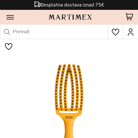
Besplatna dostava iznad 75€