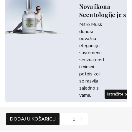
Nova ikona
Scentologije je sti
Nitro Musk
donosi
odvažnu
eleganciju,
suvremenu
senzualnost
i mirisni
potpis koji
se razvija
zajedno s
Istražite po
vama.
DODAJ U KOŠARICU