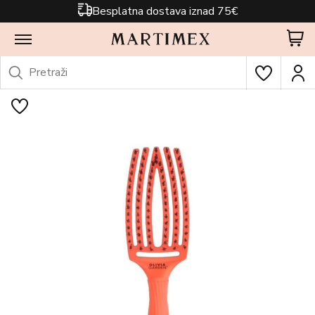
Besplatna dostava iznad 75€