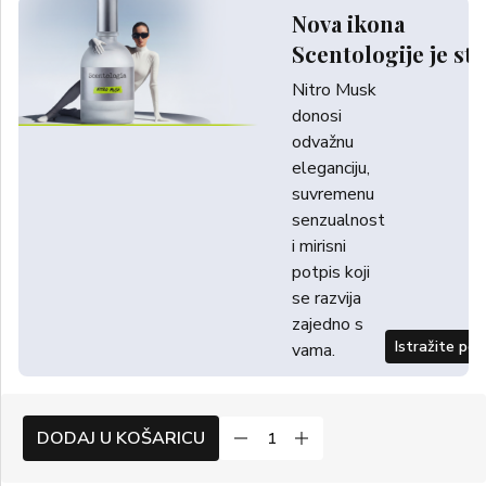
Nova ikona
Scentologije je sti
Nitro Musk
donosi
odvažnu
eleganciju,
suvremenu
senzualnost
i mirisni
potpis koji
se razvija
zajedno s
Istražite po
vama.
DODAJ U KOŠARICU