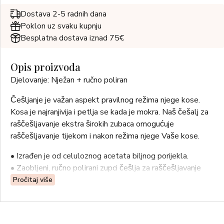
Dostava 2-5 radnih dana
Poklon uz svaku kupnju
Besplatna dostava iznad 75€
Opis proizvoda
Djelovanje: Nježan + ručno poliran
Češljanje je važan aspekt pravilnog režima njege kose.
Kosa je najranjivija i petlja se kada je mokra. Naš češalj za
raščešljavanje ekstra širokih zubaca omogućuje
raščešljavanje tijekom i nakon režima njege Vaše kose.
• Izrađen je od celuloznog acetata biljnog porijekla.
• Zaobljeni, ručno polirani zupci češlja za raščešljavanje
klize kroz kosu bez njezina lomljenja.
Pročitaj više
• Češalj za raščešljavanje je prikladan za upotrebu na
mokroj i na suhoj kosi.
• Mjere: D 16,5 cm x Š 6,1 cm.