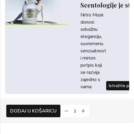
Scentologije je sti
Nitro Musk
donosi
odvažnu
eleganciju,
suvremenu
senzualnost
i mirisni
potpis koji
se razvija
zajedno s
Istražite po
vama.
DODAJ U KOŠARICU