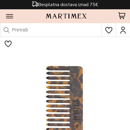
Besplatna dostava iznad 75€