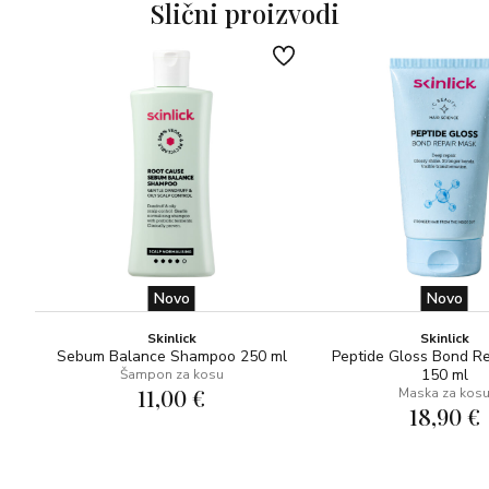
Slični proizvodi
Upotreba: Češljem za raščešljavanje nježno raščešljavajte
mokru kosu, počevši od vrhova prema gore, rasplićući
zapletene vlasi i čvoriće. Osmišljen je za raspoređivanje
tretmanskih proizvoda kao što su Russian Amber Imperial
Gold Masque ili Rejuvenating Oil.
Novo
Novo
Skinlick
Skinlick
Sebum Balance Shampoo 250 ml
Peptide Gloss Bond R
150 ml
Šampon za kosu
11,00 €
Maska za kos
18,90 €