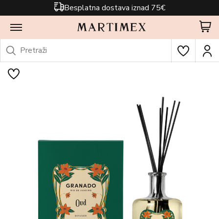
Besplatna dostava iznad 75€