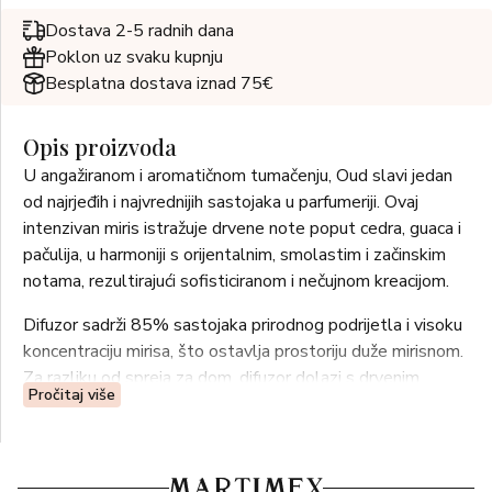
Dostava 2-5 radnih dana
Poklon uz svaku kupnju
Besplatna dostava iznad 75€
Opis proizvoda
U angažiranom i aromatičnom tumačenju, Oud slavi jedan
od najrjeđih i najvrednijih sastojaka u parfumeriji. Ovaj
intenzivan miris istražuje drvene note poput cedra, guaca i
pačulija, u harmoniji s orijentalnim, smolastim i začinskim
notama, rezultirajući sofisticiranom i nečujnom kreacijom.
Difuzor sadrži 85% sastojaka prirodnog podrijetla i visoku
koncentraciju mirisa, što ostavlja prostoriju duže mirisnom.
Za razliku od spreja za dom, difuzor dolazi s drvenim
Pročitaj više
štapićima koji pojačavaju miris i kontinuirano šire miris u
prostoriji.