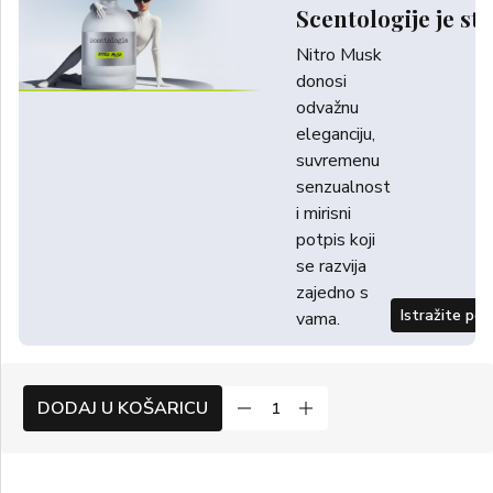
Scentologije je sti
Nitro Musk
donosi
odvažnu
eleganciju,
suvremenu
senzualnost
i mirisni
potpis koji
se razvija
zajedno s
Istražite po
vama.
DODAJ U KOŠARICU