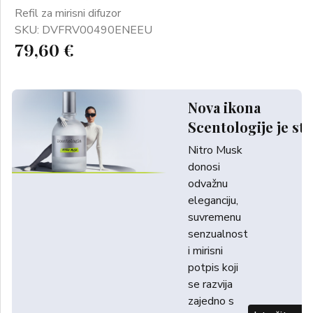
Refil za mirisni difuzor
SKU: DVFRV00490ENEEU
79,60 €
Nova ikona
Scentologije je sti
Nitro Musk
donosi
odvažnu
eleganciju,
suvremenu
senzualnost
i mirisni
potpis koji
se razvija
zajedno s