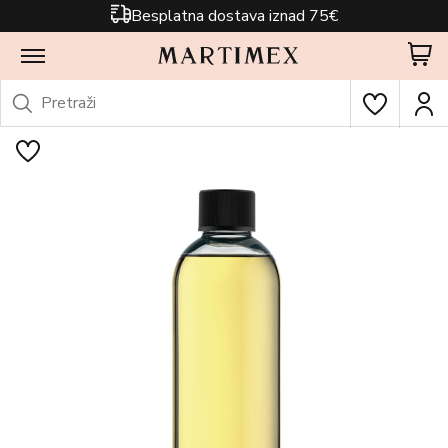
Besplatna dostava iznad 75€