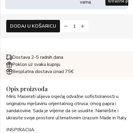
Istražite po
vama.
DODAJ U KOŠARICU
Dostava 2-5 radnih dana
Poklon uz svaku kupnju
Besplatna dostava iznad 75€
Opis proizvoda
Miris Maserati ulijeva osjećaj odvažne sofisticiranosti u
originalnu mješavinu orijentalnog citrusa, crnog papra i
sandalovine. Sada je vrijeme da se usudite. Namirišite i
ukrasite svoje prostore ultimativnim izrazom Made in Italy.
INSPIRACIJA