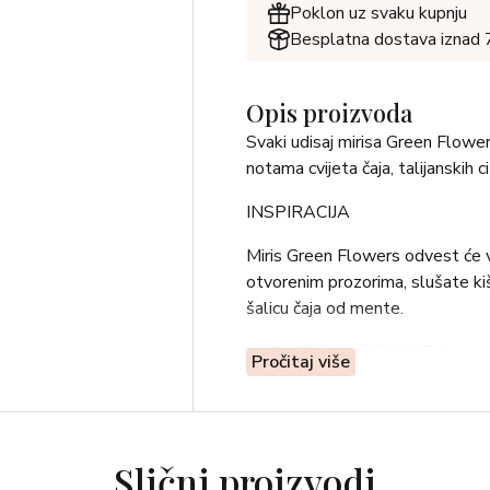
Poklon uz svaku kupnju
Besplatna dostava iznad
Opis proizvoda
Svaki udisaj mirisa Green Flower
notama cvijeta čaja, talijanskih c
INSPIRACIJA
Miris Green Flowers odvest će 
otvorenim prozorima, slušate kišu
šalicu čaja od mente.
OLFAKTIVNA PIRAMIDA
Pročitaj više
-Cvjetovi čaja, limun, neroli
-Ylang Ylang, jasmin
-Vetiver, divlja metvica
Slični proizvodi