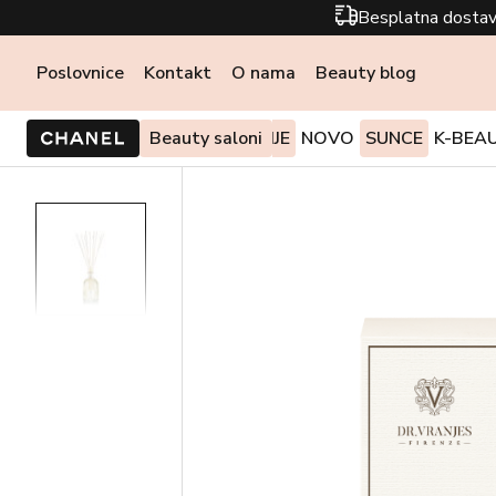
Besplatna dostav
Poslovnice
Kontakt
O nama
Beauty blog
PONUDE I AKCIJE
Beauty saloni
NOVO
SUNCE
K-BEA