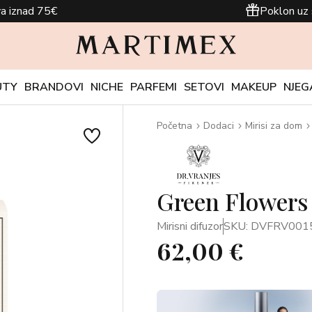
a iznad 75€
Poklon uz 
UTY
BRANDOVI
NICHE
PARFEMI
SETOVI
MAKEUP
NJEG
Početna
Dodaci
Mirisi za dom
Green Flowers
Mirisni difuzor
SKU: DVFRV001
62,00 €