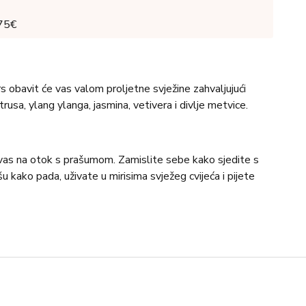
 75€
s obavit će vas valom proljetne svježine zahvaljujući
itrusa, ylang ylanga, jasmina, vetivera i divlje metvice.
vas na otok s prašumom. Zamislite sebe kako sjedite s
 kako pada, uživate u mirisima svježeg cvijeća i pijete