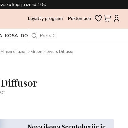
svaku kupnju iznad 10€
Loyalty program
Poklon bon
A
KOSA
DODACI
OUTLET
Mirisni difuzori
Green Flowers Diffusor
 Diffusor
5C
Nova ikona Scentologije je