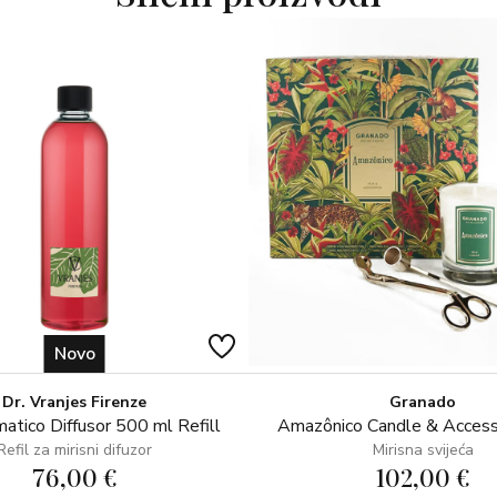
Green Flowers će vas osvježiti 
čaja, limuna, nerolija, ylang ylang
Novo
Dr. Vranjes Firenze
Granado
atico Diffusor 500 ml Refill
Amazônico Candle & Access
Refil za mirisni difuzor
Mirisna svijeća
76,00 €
102,00 €