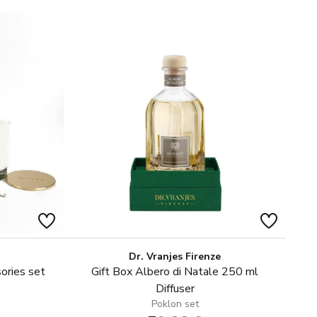
buketom zelenog cvijeća zahvaljujući akordima cvjetova
a, jasmina, vetivera i divlje metvice.
Dr. Vranjes Firenze
ories set
Gift Box Albero di Natale 250 ml
Diffuser
Poklon set