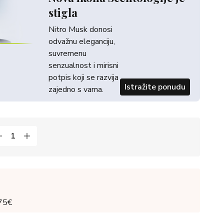
stigla
Nitro Musk donosi
odvažnu eleganciju,
suvremenu
senzualnost i mirisni
potpis koji se razvija
Istražite ponudu
zajedno s vama.
 75€