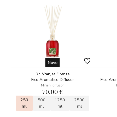
Novo
Dr. Vranjes Firenze
Fico Aromatico Diffusor
Fico Arom
Mirisni difuzor
70,00 €
250
500
1250
2500
ml
ml
ml
ml