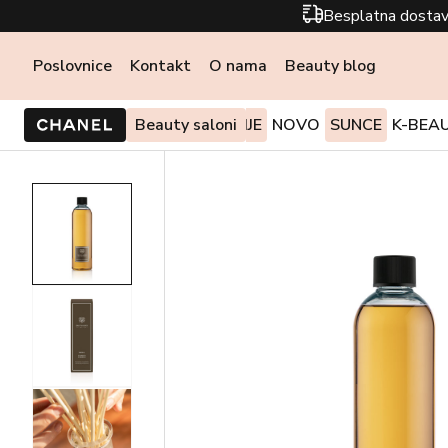
Besplatna dostav
Poslovnice
Kontakt
O nama
Beauty blog
PONUDE I AKCIJE
Beauty saloni
NOVO
SUNCE
K-BEA