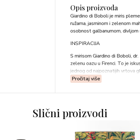
Opis proizvoda
Giardino di Boboli je miris plem
ružama, jasminom i zelenom maho
osobnost galbanumom, divljom 
INSPIRACIJA
S mirisom Giardino di Boboli, dr
zelenu oazu u Firenci. To je iskus
jednog od najpoznatijih vrtova g
pretvorit će se u sofisticirani 
Pročitaj više
OLFAKTIVNA PIRAMIDA
-Cvijet limuna i naranče
Slični proizvodi
-Ruža, zelena mahovina, jasmin
-Galbanum, divlja metvica, drvo
Cvjetovi limuna i naranče u vrhu,
divlja metvica i čempres u bazi. O