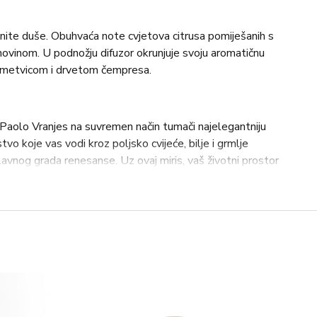
enite duše. Obuhvaća note cvjetova citrusa pomiješanih s
vinom. U podnožju difuzor okrunjuje svoju aromatičnu
metvicom i drvetom čempresa.
. Paolo Vranjes na suvremen način tumači najelegantniju
tvo koje vas vodi kroz poljsko cvijeće, bilje i grmlje
lavnog grada renesanse. Uz ovaj miris, vaš životni prostor
vrt s bezvremenskim šarmom.
 čempresa
 ruža, zelena mahovina i jasmin u srcu mirisa, te galbanum,
vaj miris bilježi mirise koje doživiš izgubivši se u vrtovima