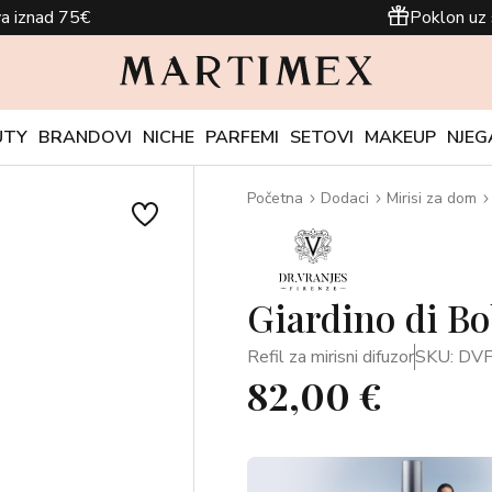
a iznad 75€
Poklon uz 
UTY
BRANDOVI
NICHE
PARFEMI
SETOVI
MAKEUP
NJEG
Početna
Dodaci
Mirisi za dom
Giardino di Bo
Refil za mirisni difuzor
SKU: DV
82,00 €