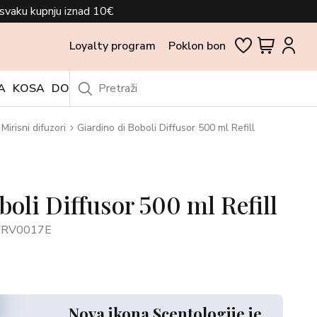
svaku kupnju iznad 10€
Loyalty program
Poklon bon
A
KOSA
DODACI
OUTLET
Mirisni difuzori
Giardino di Boboli Diffusor 500 ml Refill
boli Diffusor 500 ml Refill
FRV0017E
Nova ikona Scentologije je