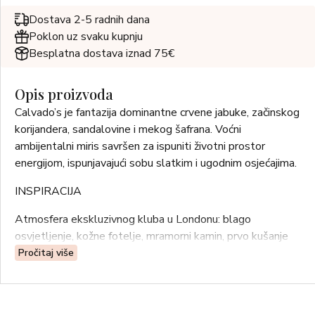
Dostava 2-5 radnih dana
Poklon uz svaku kupnju
Besplatna dostava iznad 75€
Opis proizvoda
Calvado’s je fantazija dominantne crvene jabuke, začinskog
korijandera, sandalovine i mekog šafrana. Voćni
ambijentalni miris savršen za ispuniti životni prostor
energijom, ispunjavajući sobu slatkim i ugodnim osjećajima.
INSPIRACIJA
Atmosfera ekskluzivnog kluba u Londonu: blago
osvjetljenje, kožne fotelje, mramorni kamin, prvo kušanje
Calvada i fascinantan ceremonijalni proces oko njega u
Pročitaj više
blago zagrijanoj kristalnoj čaši. Elegantni pokreti točionice i
privlačne mirisne emocije. Nakon trogodišnje faze
istraživanja, maestro Paolo Vranjes uspio je rekreirati miris