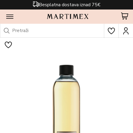
Besplatna dostava iznad 75€