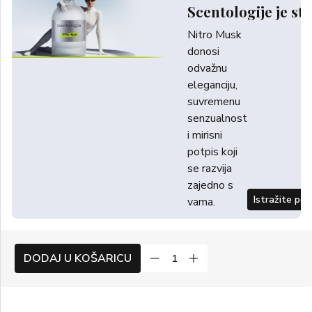
Scentologije je sti
Nitro Musk
donosi
odvažnu
eleganciju,
suvremenu
senzualnost
i mirisni
potpis koji
se razvija
zajedno s
Istražite po
vama.
DODAJ U KOŠARICU