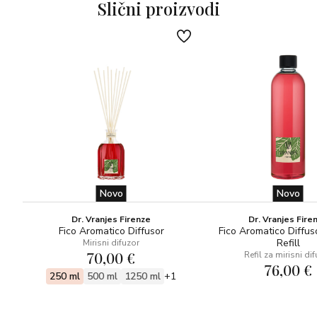
Slični proizvodi
tog trenutka.
OLFAKTIVNA PIRAMIDA
-Crvena jabuka, začinski korijander
-Galbanum, sandalovina
-Šafran
Novo
Novo
Dr. Vranjes Firenze
Dr. Vranjes Fire
Fico Aromatico Diffusor
Fico Aromatico Diffus
Refill
Mirisni difuzor
70,00 €
Refil za mirisni di
76,00 €
250 ml
500 ml
1250 ml
+1