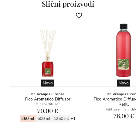
Slični proizvodi
osjetila odvesti na more.
OLFAKTIVNA PIRAMIDA
-Bosiljak, Mirta
-Morske note, morske alge
-Bijeli mošus, cedrovina
Acqua ima opuštajuću osobnost koju karakteriziraju gornje
note mirte i bosiljka, praćene srcem od morskih algi i
donjim notama bijelog mošusa i cedra.
Novo
Novo
Dr. Vranjes Firenze
Dr. Vranjes Fire
Fico Aromatico Diffusor
Fico Aromatico Diffus
Refill
Mirisni difuzor
70,00 €
Refil za mirisni di
76,00 €
250 ml
500 ml
1250 ml
+1