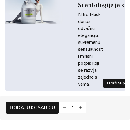
Scentologije je sti
Nitro Musk
donosi
odvažnu
eleganciju,
suvremenu
senzualnost
i mirisni
potpis koji
se razvija
zajedno s
Istražite po
vama.
DODAJ U KOŠARICU