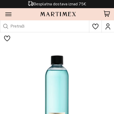
Besplatna dostava iznad 75€