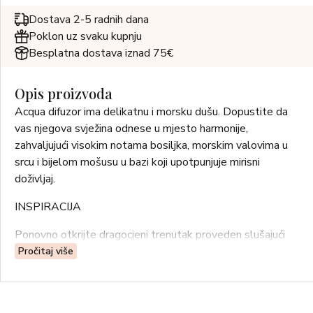
Dostava 2-5 radnih dana
Poklon uz svaku kupnju
Besplatna dostava iznad 75€
Opis proizvoda
Acqua difuzor ima delikatnu i morsku dušu. Dopustite da
vas njegova svježina odnese u mjesto harmonije,
zahvaljujući visokim notama bosiljka, morskim valovima u
srcu i bijelom mošusu u bazi koji upotpunjuje mirisni
doživljaj.
INSPIRACIJA
Ponovno otkrijte dragocjeni trenutak proveden slušajući
lom valova i udišući miris mora. Zatvorite oči, udahnite i
Pročitaj više
zamislite da ste na plaži. Prepustite se šumu valova na
obali, pjevu galebova i tom neusporedivom osjećaju mira.
Bez obzira gdje se nalazite ili što radite, Acqua će vaša