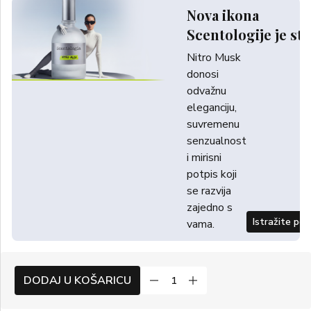
Nova ikona
Scentologije je sti
Nitro Musk
donosi
odvažnu
eleganciju,
suvremenu
senzualnost
i mirisni
potpis koji
se razvija
zajedno s
Istražite po
vama.
DODAJ U KOŠARICU