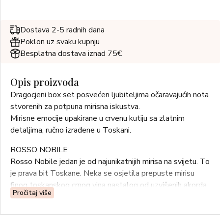
Dostava 2-5 radnih dana
Poklon uz svaku kupnju
Besplatna dostava iznad 75€
Opis proizvoda
Dragocjeni box set posvećen ljubiteljima očaravajućih nota
stvorenih za potpuna mirisna iskustva.
Mirisne emocije upakirane u crvenu kutiju sa zlatnim
detaljima, ručno izrađene u Toskani.
ROSSO NOBILE
Rosso Nobile jedan je od najunikatnijih mirisa na svijetu. To
je prava bit Toskane. Neka se osjetila prepuste mirisu
finog toskanskog crnog vina nastalog od uzvišenih akorda
Pročitaj više
cvijeta naranče, jagode, šumskog voća, hrasta i šume
breze.