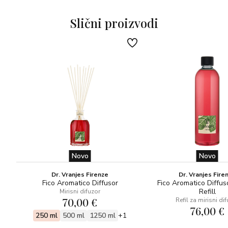
OLFAKTIVNA PIRAMIDA
Slični proizvodi
-Naranča, narančin cvijet, ljubičica
-Jagoda, šumsko voće
-Breza i hrastovo drvo
Novo
Novo
Dr. Vranjes Firenze
Dr. Vranjes Fire
Fico Aromatico Diffusor
Fico Aromatico Diffus
Refill
Mirisni difuzor
70,00 €
Refil za mirisni di
76,00 €
250 ml
500 ml
1250 ml
+1