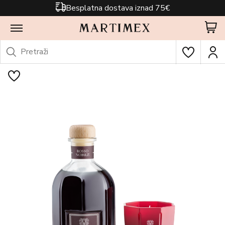
Besplatna dostava iznad 75€