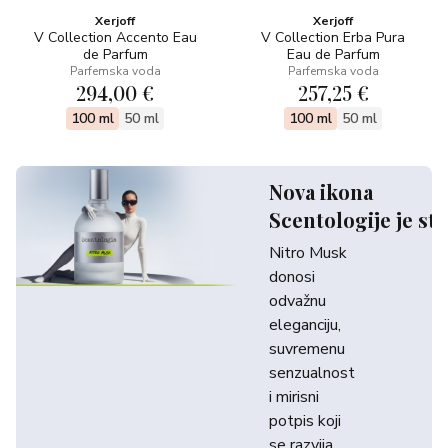
Xerjoff
Xerjoff
V Collection Accento Eau
V Collection Erba Pura
de Parfum
Eau de Parfum
Parfemska voda
Parfemska voda
294,00 €
257,25 €
100 ml
50 ml
100 ml
50 ml
Nova ikona
Scentologije je sti
Nitro Musk
donosi
odvažnu
eleganciju,
suvremenu
senzualnost
i mirisni
potpis koji
se razvija