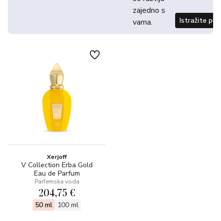
zajedno s
Istražite po
vama.
Xerjoff
V Collection Erba Gold
Eau de Parfum
Parfemska voda
204,75 €
50 ml
100 ml