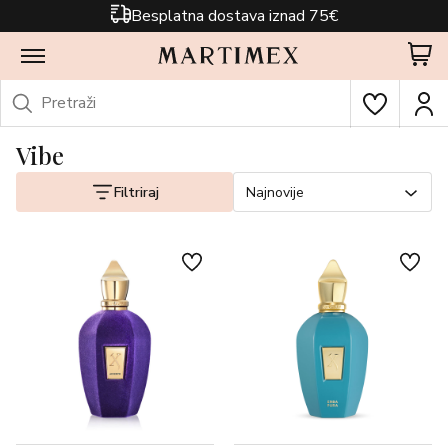
Besplatna dostava iznad 75€
Vibe
Filtriraj
Najnovije