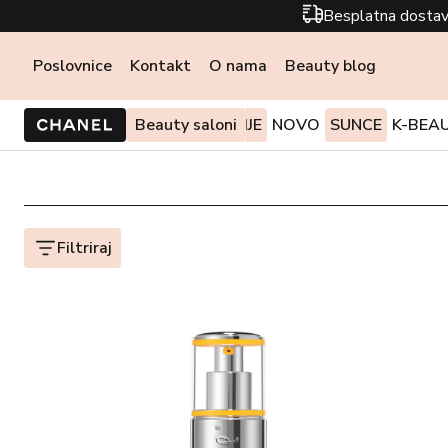
Besplatna dostav
Poslovnice
Kontakt
O nama
Beauty blog
PONUDE I AKCIJE
Beauty saloni
NOVO
SUNCE
K-BEA
Filtriraj