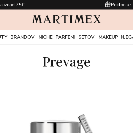
a iznad 75€
Poklon uz 
UTY
BRANDOVI
NICHE
PARFEMI
SETOVI
MAKEUP
NJEG
Prevage