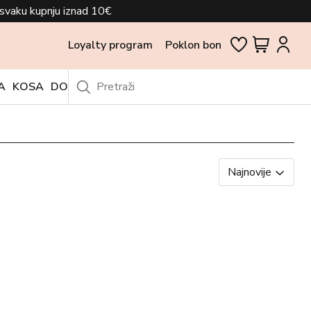
svaku kupnju iznad 10€
Loyalty program
Poklon bon
A
KOSA
DODACI
OUTLET
Najnovije