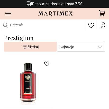
Besplatna dostava iznad 75€
Prestigium
Filtriraj
Najnovije