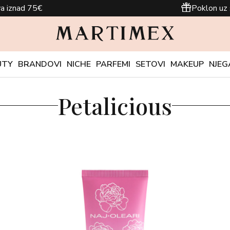
a iznad 75€
Poklon uz 
UTY
BRANDOVI
NICHE
PARFEMI
SETOVI
MAKEUP
NJEG
Petalicious