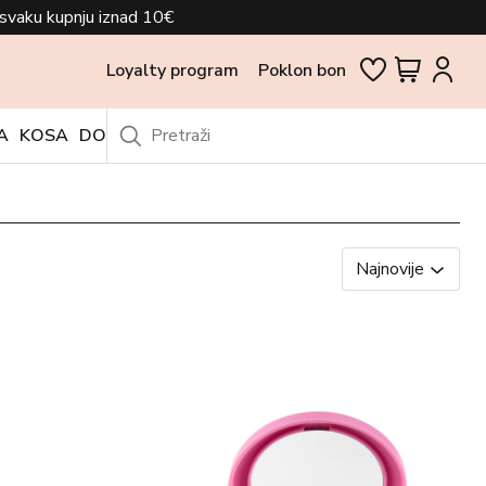
svaku kupnju iznad 10€
Loyalty program
Poklon bon
A
KOSA
DODACI
OUTLET
Najnovije