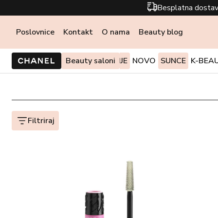
Besplatna dostav
Poslovnice
Kontakt
O nama
Beauty blog
PONUDE I AKCIJE
Beauty saloni
NOVO
SUNCE
K-BEA
Filtriraj