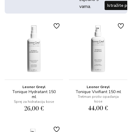
Istražite po
vama.
Leonor Greyl
Leonor Greyl
Tonique Hydratant 150
Tonique Vivifiant 150 ml
ml
Tretman protiv opadanja
kose
Sprej za hidrataciju kose
44,00 €
26,00 €