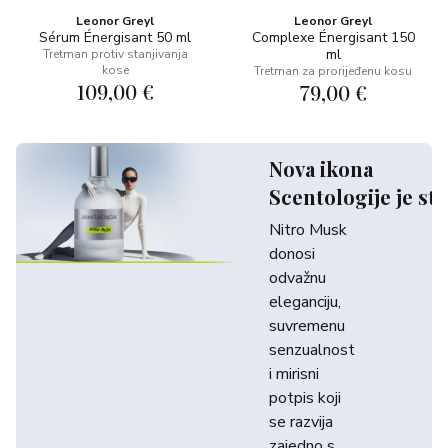
Leonor Greyl
Leonor Greyl
Sérum Énergisant 50 ml
Complexe Énergisant 150
ml
Tretman protiv stanjivanja
kose
Tretman za prorijeđenu kosu
109,00 €
79,00 €
Nova ikona
Scentologije je sti
Nitro Musk
donosi
odvažnu
eleganciju,
suvremenu
senzualnost
i mirisni
potpis koji
se razvija
zajedno s