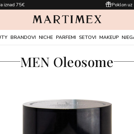
a iznad 75€
Poklon uz 
UTY
BRANDOVI
NICHE
PARFEMI
SETOVI
MAKEUP
NJEG
MEN Oleosome