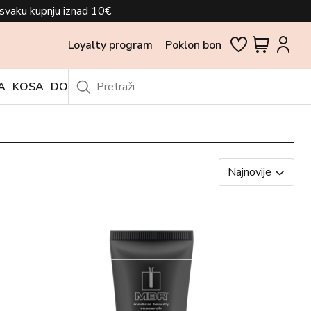
svaku kupnju iznad 10€
Loyalty program
Poklon bon
A
KOSA
DODACI
OUTLET
Najnovije