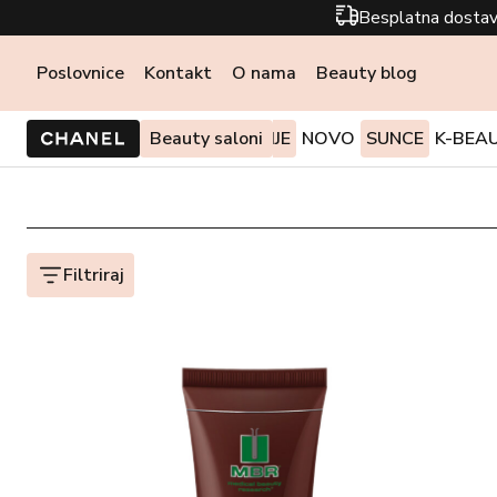
Besplatna dostav
Poslovnice
Kontakt
O nama
Beauty blog
PONUDE I AKCIJE
Beauty saloni
NOVO
SUNCE
K-BEA
Filtriraj