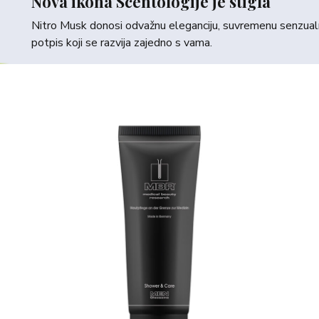
Nova ikona Scentologije je stigla
Nitro Musk donosi odvažnu eleganciju, suvremenu senzualno
potpis koji se razvija zajedno s vama.