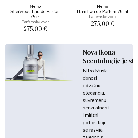
Memo
Memo
Sherwood Eau de Parfum
Flam Eau de Parfum 75 ml
75 ml
Parfemske vode
275,00 €
Parfemske vode
275,00 €
Nova ikona
Scentologije je sti
Nitro Musk
donosi
odvažnu
eleganciju,
suvremenu
senzualnost
i mirisni
potpis koji
se razvija
zajedno s