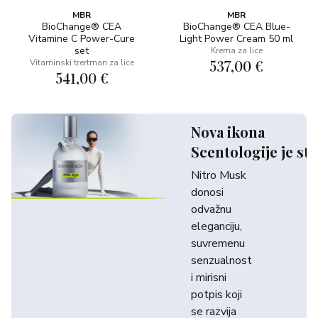
MBR
MBR
BioChange® CEA
BioChange® CEA Blue-
Vitamine C Power-Cure
Light Power Cream 50 ml
set
Krema za lice
537,00 €
Vitaminski trertman za lice
541,00 €
Nova ikona
Scentologije je sti
Nitro Musk
donosi
odvažnu
eleganciju,
suvremenu
senzualnost
i mirisni
potpis koji
se razvija