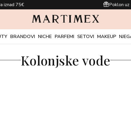
a iznad 75€
Poklon uz 
UTY
BRANDOVI
NICHE
PARFEMI
SETOVI
MAKEUP
NJEG
Kolonjske vode