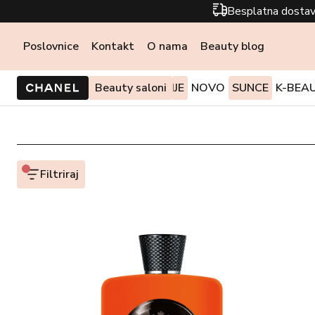
Besplatna dostav
Poslovnice
Kontakt
O nama
Beauty blog
PONUDE I AKCIJE
Beauty saloni
NOVO
SUNCE
K-BEA
Filtriraj