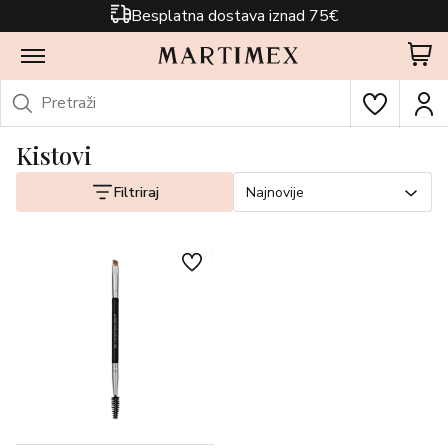
Besplatna dostava iznad 75€
Kistovi
Filtriraj
Najnovije