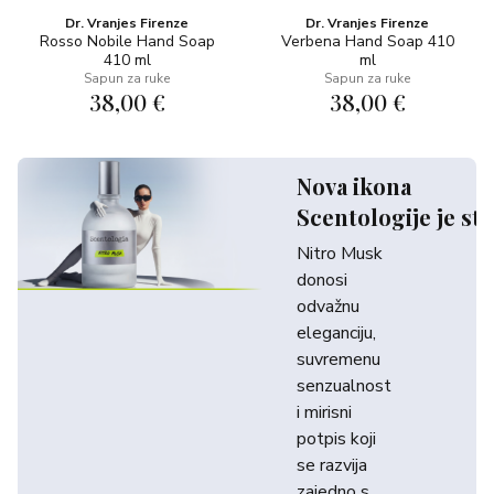
Dr. Vranjes Firenze
Dr. Vranjes Firenze
Rosso Nobile Hand Soap
Verbena Hand Soap 410
410 ml
ml
Sapun za ruke
Sapun za ruke
38,00 €
38,00 €
Nova ikona
Scentologije je sti
Nitro Musk
donosi
odvažnu
eleganciju,
suvremenu
senzualnost
i mirisni
potpis koji
se razvija
zajedno s