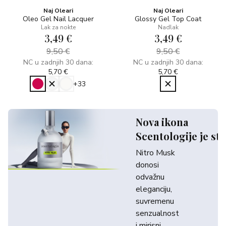
Naj Oleari
Naj Oleari
Oleo Gel Nail Lacquer
Glossy Gel Top Coat
Lak za nokte
Nadlak
3,49 €
3,49 €
9,50 €
9,50 €
NC u zadnjih 30 dana:
NC u zadnjih 30 dana:
5,70 €
5,70 €
+33
Nova ikona
Scentologije je sti
Nitro Musk
donosi
odvažnu
eleganciju,
suvremenu
senzualnost
i mirisni