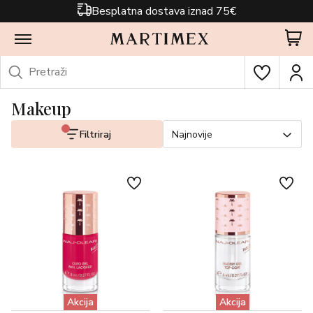
Besplatna dostava iznad 75€
Makeup
Filtriraj
Najnovije
Akcija
Akcija