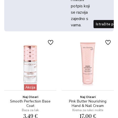
potpis koji
se razvija
zajedno s
Istražite po
vama.
Akcija
Naj Oleari
Naj Oleari
Smooth Perfection Base
Pink Butter Nourishing
Coat
Hand & Nail Cream
Baza za lak
Krema za ruke i nokte
3,49 €
17,00 €